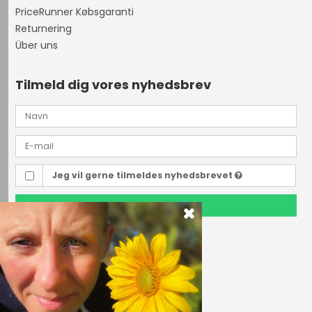
PriceRunner Købsgaranti
Returnering
Über uns
Tilmeld dig vores nyhedsbrev
Jeg vil gerne tilmeldes nyhedsbrevet
TILMELD
Outdoor i Centrum
Perlegade 44
6400 Sønderborg, Danmark
Telefonnr.