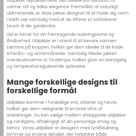
Uldjakker repræsenterer den ideelle kombination af
varme, stil og tidløs elegance. Fremstillet af naturligt
uldmateriale, er disse jakker designet til at holde dig varm
i koldt vejr samtidig med at de tilfører et sofistikeret
touch til din garderobe.
Uld er kendt for sin fremragende isoleringsevne og
åndbarhed. Uldjakker er i stand til at bevare varmen
tættere på kroppen, hvilket gør dem ideelle til de kolde
efterårs- og vintermåneder. Samtidig tillader jakken
overskudsvarme at fordampe, hvilket giver en behagelig
og temperaturregulerende oplevelse.
Mange forskellige designs til
forskellige formål
Uldjakker kommer i forskellige snit, stilarter og farver,
hvilket gør dem velegnede til en bred vifte af
anledninger. Du kan vælge mellem afslappede uldjakker
og cardigans, afhængigt af din personlige smag og
behov. Vores uldjakker er desigent med lynlåslukning,
lommer og smarte detaljer, der forbedrer både