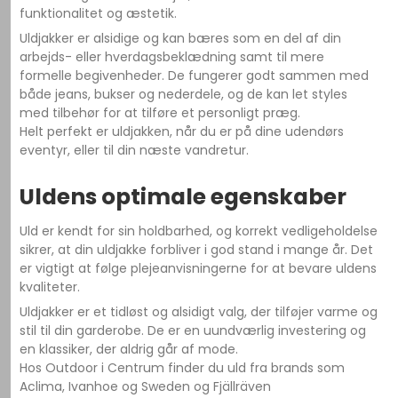
funktionalitet og æstetik.
Uldjakker er alsidige og kan bæres som en del af din
arbejds- eller hverdagsbeklædning samt til mere
formelle begivenheder. De fungerer godt sammen med
både jeans, bukser og nederdele, og de kan let styles
med tilbehør for at tilføre et personligt præg.
Helt perfekt er uldjakken, når du er på dine udendørs
eventyr, eller til din næste vandretur.
Uldens optimale egenskaber
Uld er kendt for sin holdbarhed, og korrekt vedligeholdelse
sikrer, at din uldjakke forbliver i god stand i mange år. Det
er vigtigt at følge plejeanvisningerne for at bevare uldens
kvaliteter.
Uldjakker er et tidløst og alsidigt valg, der tilføjer varme og
stil til din garderobe. De er en uundværlig investering og
en klassiker, der aldrig går af mode.
Hos Outdoor i Centrum finder du uld fra brands som
Aclima, Ivanhoe og Sweden og Fjällräven