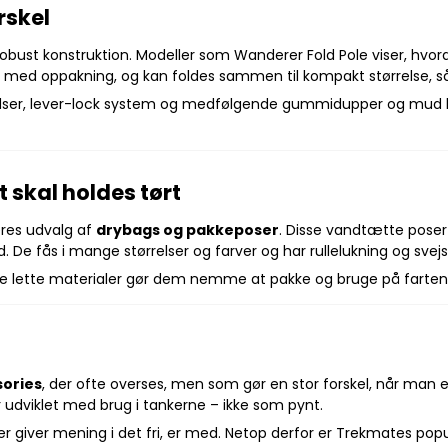
rskel
ust konstruktion. Modeller som Wanderer Fold Pole viser, hvor
re med oppakning, og kan foldes sammen til kompakt størrelse, 
ser, lever-lock system og medfølgende gummidupper og mud bas
 skal holdes tørt
res udvalg af
drybags og pakkeposer
. Disse vandtætte poser 
d. De fås i mange størrelser og farver og har rullelukning og s
g de lette materialer gør dem nemme at pakke og bruge på farten
ories
, der ofte overses, men som gør en stor forskel, når man 
 udviklet med brug i tankerne – ikke som pynt.
er giver mening i det fri, er med. Netop derfor er Trekmates popu