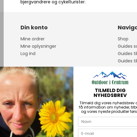
bjergvandrere og cykelturister.
Din konto
Naviga
Mine ordrer
Shop
Mine oplysninger
Guides sa
Log ind
Guides ti
Guides ti
Om os
Åbningst
Guidet F
TILMELD DIG
Handelsb
NYHEDSBREV
Personda
Tilmeld dig vores nyhedsbrev 
Kontakt
få information om nyheder, til
og vores nyeste produkter førs
PriceRun
Returner
Über uns