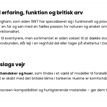
rfaring, funktion og britisk arv
ham, som siden 1997 har specialiseret sig i funktionelt og prisv
 en far og søn med en fælles passion for naturen og ønsket om a
ktionalitet.
l eventyrere, men sortimentet er siden vokset til at dække stor
vbunden, slår lejr i en regnfuld dal eller tager på sheltertur i 
slags vejr
s
handsker og huer
, som findes i et væld af modeller til forskell
r skabt med det britiske klima i tankerne. Huerne er komforta
screen-kompatibilitet og hurtigtørrende materialer – gør dem ti