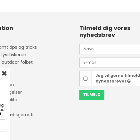
tion
Tilmeld dig vores
nyhedsbrev
mt tips og tricks
l lystfiskeren
l outdoor folket
Jeg vil gerne tilmel
ider
nyhedsbrevet
isketure
etingelser
TILMELD
tapolitik
og
bud
t.
ner Købsgaranti
ing