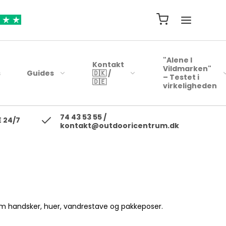
"Alene I
Kontakt
Vildmarken"
s
Guides
🇩🇰 /
– Testet i
🇩🇪
virkeligheden
74 43 53 55 /
ejsehåndklæder
Blink
 24/7
kontakt@outdooricentrum.dk
Telte
Beklædning
rybags
Kyst woblere
Liggeunderlag
Fodtøj
r
earbags
Ul blink - wobler
Soveposer
ejsetasker
Skewobler
Rygsæk
ersonlig Pleje
Gennemløbs blink /
Woblerer
Kogegrej
 som handsker, huer, vandrestave og pakkeposer.
Jerkbaits
Mad til turen