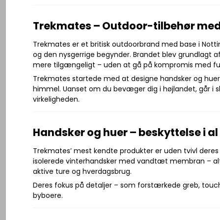
Trekmates – Outdoor-tilbehør med e
Trekmates er et britisk outdoorbrand med base i Notting
og den nysgerrige begynder. Brandet blev grundlagt af
mere tilgængeligt – uden at gå på kompromis med fun
Trekmates startede med at designe handsker og huer ti
himmel. Uanset om du bevæger dig i højlandet, går i sko
virkeligheden.
Handsker og huer – beskyttelse i al 
Trekmates’ mest kendte produkter er uden tvivl dere
isolerede vinterhandsker med vandtæt membran – alt e
aktive ture og hverdagsbrug.
Deres fokus på detaljer – som forstærkede greb, touch
byboere.