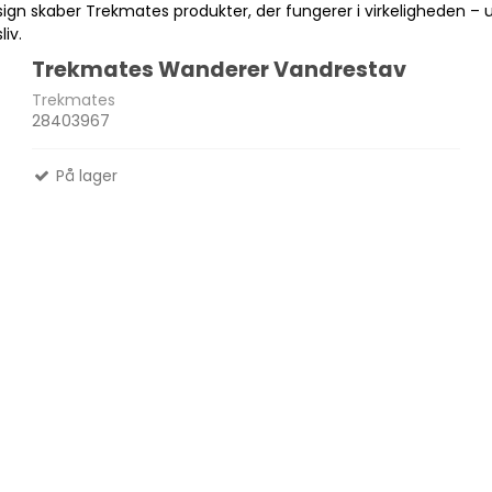
esign skaber Trekmates produkter, der fungerer i virkeligheden –
liv.
Trekmates Wanderer Vandrestav
Madlavnings systemer -
Trekmates
Stormkøkken
Fletliner
28403967
Æsker
Pander-Gryder
Flueliner
På lager
Bestik
Monofil liner
ter
Termokande - og Krus
forfangsliner
Kølebokse
Tur Mad
Se alle