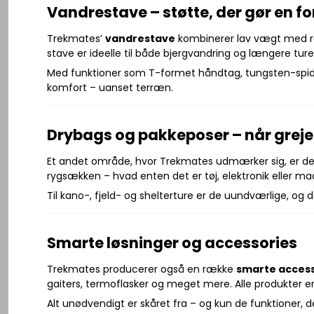
Vandrestave – støtte, der gør en fo
Trekmates’
vandrestave
kombinerer lav vægt med rob
stave er ideelle til både bjergvandring og længere tu
Med funktioner som T-formet håndtag, tungsten-spid
komfort – uanset terræn.
Drybags og pakkeposer – når grejet
Et andet område, hvor Trekmates udmærker sig, er de
rygsækken – hvad enten det er tøj, elektronik eller ma
Til kano-, fjeld- og shelterture er de uundværlige, o
Smarte løsninger og accessories
Trekmates producerer også en række
smarte access
gaiters, termoflasker og meget mere. Alle produkter er
Alt unødvendigt er skåret fra – og kun de funktioner, d