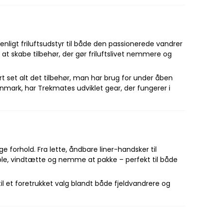
enligt friluftsudstyr til både den passionerede vandrer
t skabe tilbehør, der gør friluftslivet nemmere og
t set alt det tilbehør, man har brug for under åben
Danmark, har Trekmates udviklet gear, der fungerer i
ige forhold. Fra lette, åndbare liner-handsker til
ble, vindtætte og nemme at pakke – perfekt til både
l et foretrukket valg blandt både fjeldvandrere og