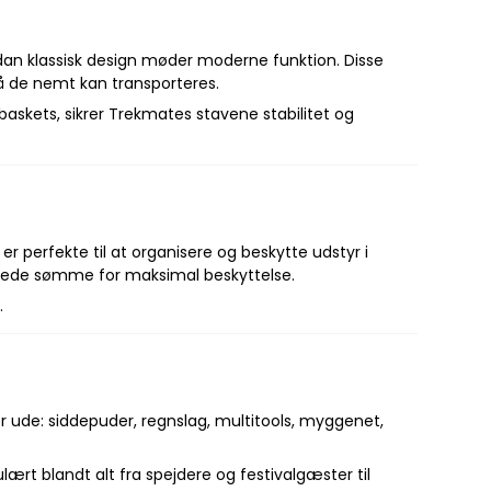
dan klassisk design møder moderne funktion. Disse
så de nemt kan transporteres.
kets, sikrer Trekmates stavene stabilitet og
er perfekte til at organisere og beskytte udstyr i
vejsede sømme for maksimal beskyttelse.
.
er ude: siddepuder, regnslag, multitools, myggenet,
lært blandt alt fra spejdere og festivalgæster til