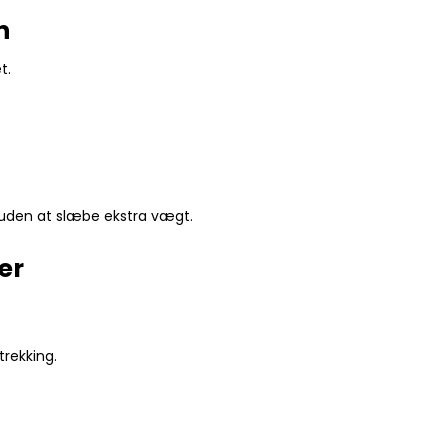
n
t.
rt uden at slæbe ekstra vægt.
er
trekking.