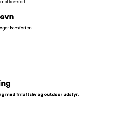
imal komfort.
søvn
 øger komforten:
ing
ng med friluftsliv og outdoor udstyr
.