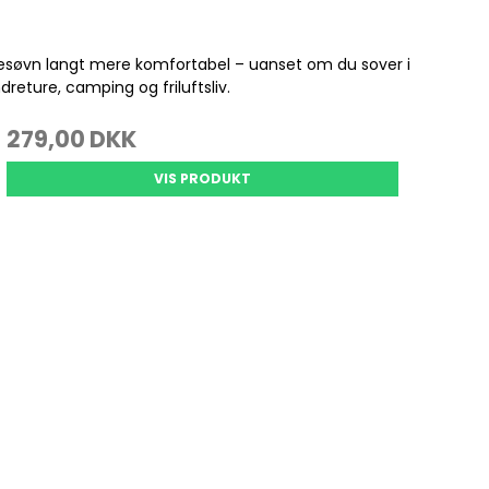
Se alle
ttesøvn langt mere komfortabel – uanset om du sover i
Gedde Fiskeri
Liggeunderlag
reture, camping og friluftsliv.
Smartwatches
Fiskegrej til hele familien
Soveposer
279,00 DKK
Ekkoloder/Kortplotter
Kyst Fiskeri
Rygsæk
Håndholdt
VIS PRODUKT
Kaffe
Kommunikation
Kaffe
LiveScope
Transducere
Garmin Elmotorer
Se alle