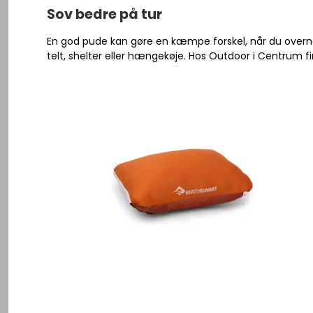
Se alle
Herre Vandresko
Sov bedre på tur
Herre Vandrestøvler
En god pude kan gøre en kæmpe forskel, når du overnat
Gummistøvler
Lygter - Pandelygter
Dame Vandresko
Div Tilbehør
telt, shelter eller hængekøje. Hos Outdoor i Centrum fi
Fangstnet
Sandaler
Knive - Økser
Dame Vandrestøvler
Pleje produkter
Grejkasser / 
Herre Vandrestrømper
Kompas
Gummistøvler
Kroge
Såler
Kikkert
Sandaler
Svivler - hæg
Se alle
Karabinhage
Vandrestrømper
Røgovn
Såler
Solbriller
Se alle
Se alle