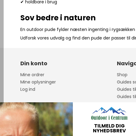
✔ holdbare i brug
Sov bedre i naturen
En outdoor pude fylder næsten ingenting i rygsækken –
Udforsk vores udvalg og find den pude der passer til di
Din konto
Naviga
Mine ordrer
Shop
Mine oplysninger
Guides sa
Log ind
Guides ti
Guides ti
Om os
Åbningst
Guidet F
TILMELD DIG
Handelsb
NYHEDSBREV
Personda