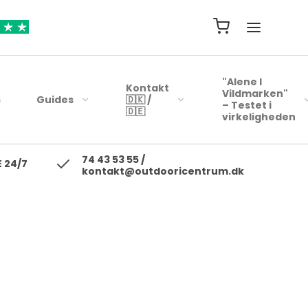
"Alene I
Kontakt
Vildmarken"
s
Guides
🇩🇰 /
– Testet i
🇩🇪
virkeligheden
74 43 53 55 /
ejsehåndklæder
Blink
 24/7
kontakt@outdooricentrum.dk
Telte
Beklædning
rybags
Kyst woblere
Liggeunderlag
Fodtøj
r
earbags
Ul blink - wobler
Soveposer
ejsetasker
Skewobler
Rygsæk
ersonlig Pleje
Gennemløbs blink /
Woblerer
Kogegrej
Jerkbaits
Mad til turen