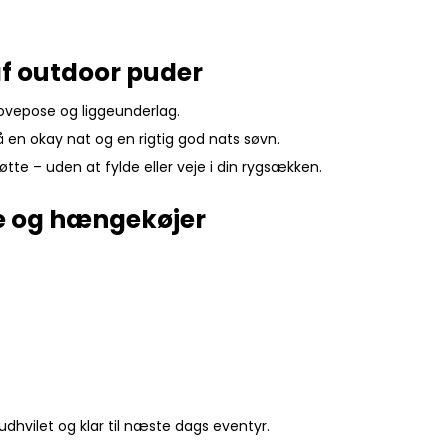
f outdoor puder
sovepose og liggeunderlag.
å en okay nat og en rigtig god nats søvn.
øtte – uden at fylde eller veje i din rygsækken.
ure og hængekøjer
udhvilet og klar til næste dags eventyr.