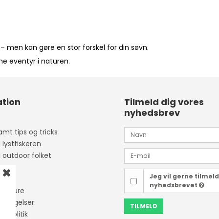
 men kan gøre en stor forskel for din søvn.
ne eventyr i naturen.
tion
Tilmeld dig vores
nyhedsbrev
mt tips og tricks
l lystfiskeren
l outdoor folket
Jeg vil gerne tilmel
ider
nyhedsbrevet
isketure
etingelser
TILMELD
tapolitik