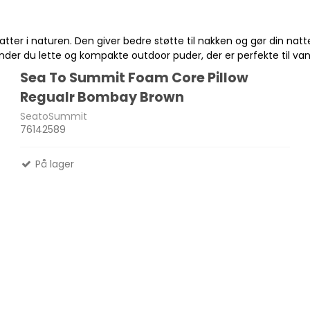
ter i naturen. Den giver bedre støtte til nakken og gør din na
Madlavnings systemer -
nder du lette og kompakte outdoor puder, der er perfekte til vand
Stormkøkken
Fletliner
Sea To Summit Foam Core Pillow
Æsker
Pander-Gryder
Flueliner
Regualr Bombay Brown
Bestik
Monofil liner
SeatoSummit
76142589
ter
Termokande - og Krus
forfangsliner
Kølebokse
På lager
Tur Mad
Se alle