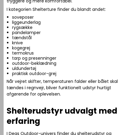
tryggere og mere komfortabel.
I kategorien Shelterture finder du blandt andet:
soveposer
liggeunderlag
rygsække
pandelamper
tændstål
knive
kogegrej
termokrus
tarp og presenninger
outdoor-beklædning
uldundertøj
praktisk outdoor-grej
Når vejret skifter, temperaturen falder eller bålet skal
tændes i regnvejr, bliver funktionelt udstyr hurtigt
afgørende for oplevelsen.
Shelterudstyr udvalgt med
erfaring
I Deas Outdoor-univers finder du shelterudstyr og