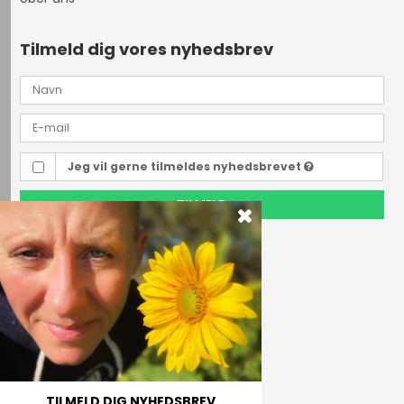
Tilmeld dig vores nyhedsbrev
Jeg vil gerne tilmeldes nyhedsbrevet
TILMELD
Outdoor i Centrum
Perlegade 44
6400 Sønderborg, Danmark
Telefonnr.
(+45) 74 43 53 55
E-mail
TILMELD DIG NYHEDSBREV