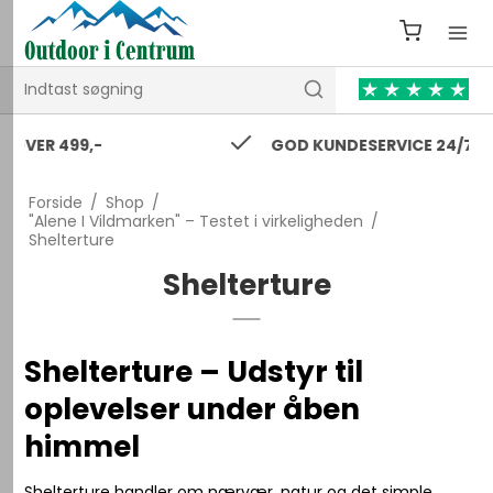
GOD KUNDESERVICE 24/7
Forside
/
Shop
/
"Alene I Vildmarken" – Testet i virkeligheden
/
Shelterture
Shelterture
Shelterture – Udstyr til
oplevelser under åben
himmel
Shelterture handler om nærvær, natur og det simple