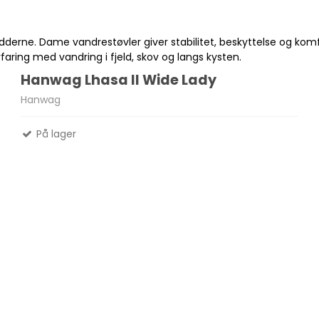
fødderne. Dame vandrestøvler giver stabilitet, beskyttelse og ko
Madlavnings systemer -
aring med vandring i fjeld, skov og langs kysten.
Stormkøkken
Fletliner
Hanwag Lhasa II Wide Lady
Æsker
Pander-Gryder
Flueliner
Hanwag
Bestik
Monofil liner
På lager
ter
Termokande - og Krus
forfangsliner
Kølebokse
Tur Mad
Se alle