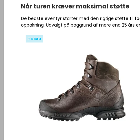
Se alle
Herre Vandresko
Når turen kræver maksimal støtte
Herre Vandrestøvler
De bedste eventyr starter med den rigtige støtte til 
Gummistøvler
Lygter - Pandelygter
Dame Vandresko
Div Tilbehør
oppakning. Udvalgt på baggrund af mere end 25 års erf
Fangstnet
Sandaler
Knive - Økser
Dame Vandrestøvler
Pleje produkter
TILBUD
Grejkasser / 
Herre Vandrestrømper
Kompas
Gummistøvler
Kroge
Såler
Kikkert
Sandaler
Svivler - hæg
Se alle
Karabinhage
Vandrestrømper
Røgovn
Såler
Solbriller
Se alle
Se alle