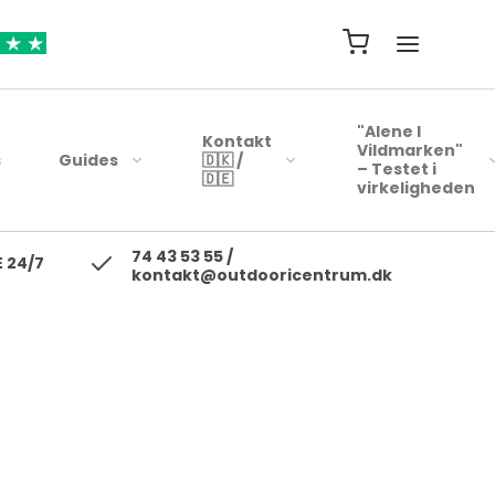
"Alene I
Kontakt
Vildmarken"
s
Guides
🇩🇰 /
– Testet i
🇩🇪
virkeligheden
74 43 53 55 /
ejsehåndklæder
Blink
 24/7
kontakt@outdooricentrum.dk
Telte
Beklædning
rybags
Kyst woblere
Liggeunderlag
Fodtøj
r
earbags
Ul blink - wobler
Soveposer
ejsetasker
Skewobler
Rygsæk
ersonlig Pleje
Gennemløbs blink /
Woblerer
Kogegrej
Jerkbaits
Mad til turen