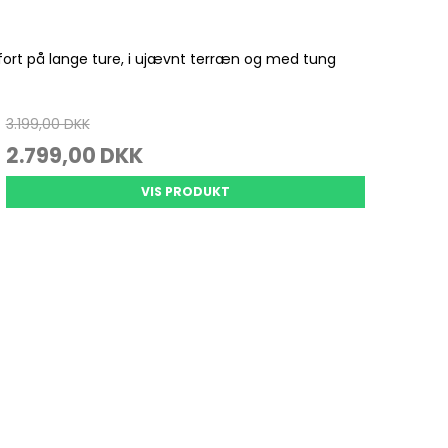
Se alle
mfort på lange ture, i ujævnt terræn og med tung
Gedde Fiskeri
Liggeunderlag
Smartwatches
Fiskegrej til hele familien
Soveposer
3.199,00 DKK
Ekkoloder/Kortplotter
Kyst Fiskeri
Rygsæk
2.799,00 DKK
Håndholdt
Kaffe
Kommunikation
VIS PRODUKT
Kaffe
LiveScope
Transducere
Garmin Elmotorer
Se alle