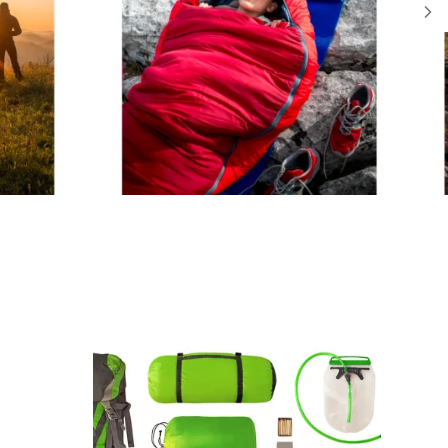
Se alle
Gedde Fiskeri
Liggeunderlag
Smartwatches
Fiskegrej til hele familien
Soveposer
Ekkoloder/Kortplotter
Kyst Fiskeri
Rygsæk
Håndholdt
Kaffe
Kommunikation
Kaffe
LiveScope
Transducere
Garmin Elmotorer
Se alle