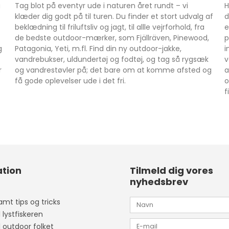
g
Tag blot på eventyr ude i naturen året rundt – vi
H
klæder dig godt på til turen. Du finder et stort udvalg af
d
beklædning til friluftsliv og jagt, til allle vejrforhold, fra
e
de bedste outdoor-mærker, som Fjällräven, Pinewood,
p
g
Patagonia, Yeti, m.fl. Find din ny outdoor-jakke,
i
vandrebukser, uldundertøj og fodtøj, og tag så rygsæk
v
r
og vandrestøvler på; det bare om at komme afsted og
a
få gode oplevelser ude i det fri.
o
f
tion
Tilmeld dig vores
nyhedsbrev
mt tips og tricks
l lystfiskeren
l outdoor folket