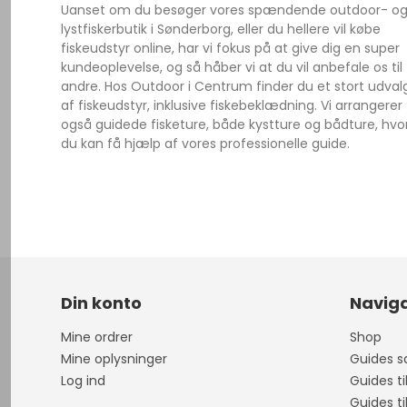
Uanset om du besøger vores spændende outdoor- o
lystfiskerbutik i Sønderborg, eller du hellere vil købe
fiskeudstyr online, har vi fokus på at give dig en super
kundeoplevelse, og så håber vi at du vil anbefale os til
andre. Hos Outdoor i Centrum finder du et stort udval
af fiskeudstyr, inklusive fiskebeklædning. Vi arrangerer
også guidede fisketure, både kystture og bådture, hvo
du kan få hjælp af vores professionelle guide.
Din konto
Naviga
Mine ordrer
Shop
Mine oplysninger
Guides sa
Log ind
Guides ti
Guides ti