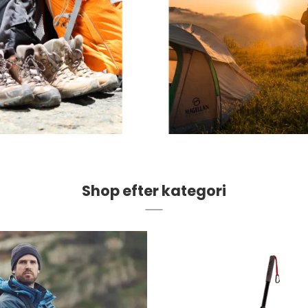
Madlavnings systemer -
Stormkøkken
Fletliner
Æsker
Pander-Gryder
Flueliner
Bestik
Monofil liner
ter
Termokande - og Krus
forfangsliner
Kølebokse
Tur Mad
Shop efter kategori
Se alle