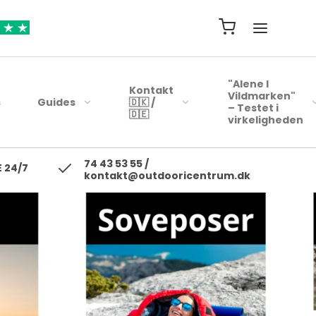
"Alene I
Kontakt
Vildmarken"
s
Guides
🇩🇰 /
– Testet i
🇩🇪
virkeligheden
74 43 53 55 /
ejsehåndklæder
Blink
 24/7
kontakt@outdooricentrum.dk
Telte
Beklædning
rybags
Kyst woblere
Liggeunderlag
Fodtøj
r
earbags
Ul blink - wobler
Soveposer
ejsetasker
Skewobler
Rygsæk
ersonlig Pleje
Gennemløbs blink /
Woblerer
Kogegrej
Jerkbaits
Mad til turen