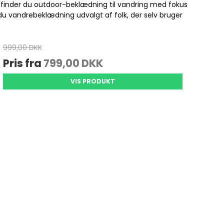
Se alle
i finder du outdoor-beklædning til vandring med fokus
du vandrebeklædning udvalgt af folk, der selv bruger
Gedde Fiskeri
Liggeunderlag
999,00 DKK
Smartwatches
Fiskegrej til hele familien
Soveposer
Pris fra
799,00 DKK
Ekkoloder/Kortplotter
Kyst Fiskeri
Rygsæk
Håndholdt
VIS PRODUKT
Kaffe
Kommunikation
Kaffe
LiveScope
Transducere
Garmin Elmotorer
Se alle