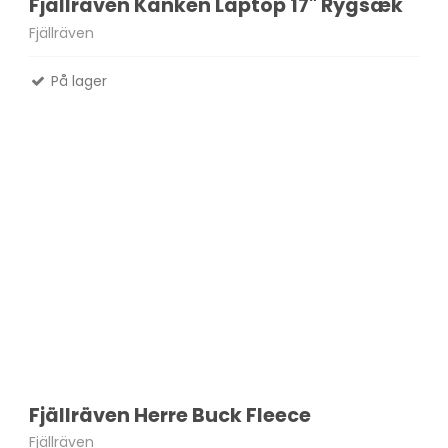
Fjällräven Kånken Laptop 17" Rygsæk
Fjällräven
På lager
Fjällräven Herre Buck Fleece
Fjällräven