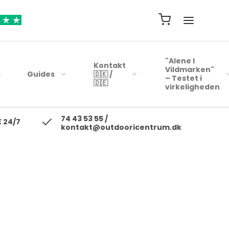
"Alene I
Kontakt
Vildmarken"
s
Guides
🇩🇰 /
– Testet i
🇩🇪
virkeligheden
74 43 53 55 /
ejsehåndklæder
Blink
 24/7
kontakt@outdooricentrum.dk
Telte
Beklædning
rybags
Kyst woblere
Liggeunderlag
Fodtøj
r
earbags
Ul blink - wobler
Soveposer
ejsetasker
Skewobler
Rygsæk
ersonlig Pleje
Gennemløbs blink /
Woblerer
Kogegrej
Jerkbaits
Mad til turen