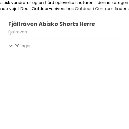
astisk vandretur og en hård oplevelse i naturen. I denne kategor
ende vejr. I Deas Outdoor-univers hos
Outdoor i Centrum
finder 
Madlavnings systemer -
Fjällräven Abisko Shorts Herre
Stormkøkken
Fletliner
Fjällräven
Æsker
Pander-Gryder
Flueliner
På lager
Bestik
Monofil liner
ter
Termokande - og Krus
forfangsliner
Kølebokse
Tur Mad
Se alle