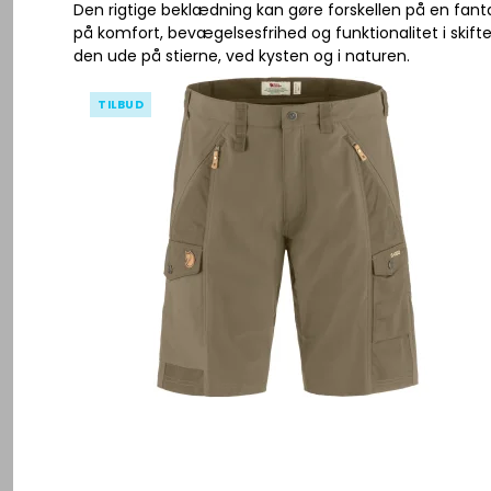
Se alle
Den rigtige beklædning kan gøre forskellen på en fant
Herre Vandresko
på komfort, bevægelsesfrihed og funktionalitet i skift
Herre Vandrestøvler
den ude på stierne, ved kysten og i naturen.
Gummistøvler
Lygter - Pandelygter
Dame Vandresko
Div Tilbehør
Fangstnet
TILBUD
Sandaler
Knive - Økser
Dame Vandrestøvler
Pleje produkter
Grejkasser / 
Herre Vandrestrømper
Kompas
Gummistøvler
Kroge
Såler
Kikkert
Sandaler
Svivler - hæg
Se alle
Karabinhage
Vandrestrømper
Røgovn
Såler
Solbriller
Se alle
Se alle