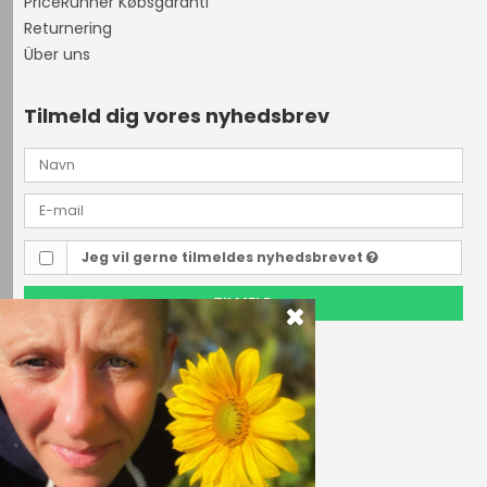
PriceRunner Købsgaranti
Returnering
Über uns
Tilmeld dig vores nyhedsbrev
Jeg vil gerne tilmeldes nyhedsbrevet
TILMELD
Outdoor i Centrum
Perlegade 44
6400 Sønderborg, Danmark
Telefonnr.