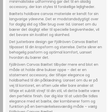
minimalistiske udformning gør det til en alsidig
accessory, der kan styles til forskellige lejligheder.
Bæltets holdbare canvas materiale er kendt for sin
langvarige ydeevne. Det er modstandsdygtigt over
for daglig slid og tåler brug over tid. Uanset om du
bærer det dagligt eller til specielle begivenheder, vil
det bevare sin kvalitet og skønhed.
Det justerbare design gør Fjällräven Canvas Bæltet
tilpasset til din kropsform og størrelse. Dette sikrer en
behagelig pasform og optimal komfort, uanset
hvordan du bærer det.
Fjällräven Canvas Bæltet tilbyder mere end blot en
måde at holde dine bukser oppe – det er en
statement accessory, der tilføjer elegance og
holdbarhed til din påklædning. Uanset om du er på
vej til kontoret, en aften ude eller bare ønsker at
tilføje et subtilt strejf til din stil, vil dette bælte være
den perfekte finish. Gør dig klar til at udstråle tidløs
elegance med et bælte, der kombinerer form og
funktion på en bemærkelsesværdig måde – vælg
Fjällräven Canvas Bæltet