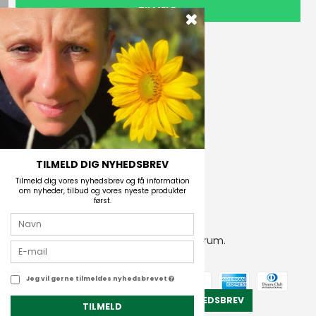
TILMELD
Outdoor i Centrum
Perlegade 44
6400 Sønderborg, Danmark
Telefonnr.
(+45) 74 43 53 55
E-mail
TILMELD DIG NYHEDSBREV
Tilmeld dig vores nyhedsbrev og få information
om nyheder, tilbud og vores nyeste produkter
først.
2026 © Outdoor i Centrum.
CVR-nummer: 21672742
Jeg vil gerne tilmeldes nyhedsbrevet
TILMELD NYHEDSBREV
TILMELD