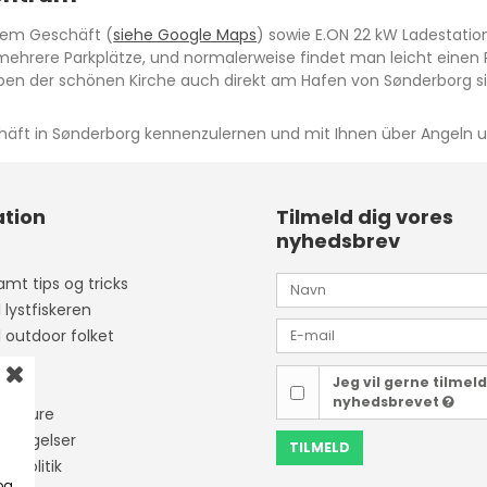
 dem Geschäft (
siehe Google Maps
) sowie E.ON 22 kW Ladestation
hrere Parkplätze, und normalerweise findet man leicht einen Pla
neben der schönen Kirche auch direkt am Hafen von Sønderborg s
chäft in Sønderborg kennenzulernen und mit Ihnen über Angeln 
tion
Tilmeld dig vores
nyhedsbrev
mt tips og tricks
l lystfiskeren
l outdoor folket
Jeg vil gerne tilmel
ider
nyhedsbrevet
isketure
etingelser
TILMELD
tapolitik
og