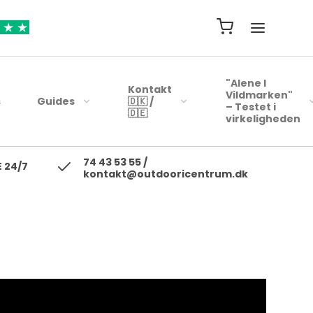
"Alene I
Kontakt
Vildmarken"
s
Guides
🇩🇰 /
– Testet i
🇩🇪
virkeligheden
74 43 53 55 /
ejsehåndklæder
Blink
 24/7
kontakt@outdooricentrum.dk
Telte
Beklædning
rybags
Kyst woblere
Liggeunderlag
Fodtøj
r
earbags
Ul blink - wobler
Soveposer
ejsetasker
Skewobler
Rygsæk
ersonlig Pleje
Gennemløbs blink /
Woblerer
Kogegrej
Jerkbaits
Mad til turen