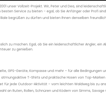
001 unser Vollzeit-Projekt. Wir, Peter und Dea, sind leidenscha
esten Service zu bieten – egal, ob Sie Anfänger oder Profi sind
Filiale begrüßen zu dürfen und bieten Ihnen denselben freundli
sslich zu machen. Egal, ob Sie ein leidenschaftlicher Angler, ei
enteuer zu genießen.
elte, GPS-Geräte, Kompasse und mehr – für alle Bedingungen u
n, atmungsaktive T-Shirts und praktische Hosen von Top-Marken 
et für jede Outdoor-Aktivität – vom leichten Waldweg bis zu an
ahl an Ruten, Rollen, Schnüren und Ködern von Simms, Savage Ge