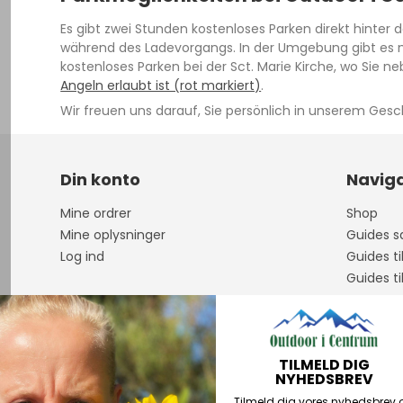
Es gibt zwei Stunden kostenloses Parken direkt hinter
während des Ladevorgangs. In der Umgebung gibt es me
kostenloses Parken bei der Sct. Marie Kirche, wo Sie 
Angeln erlaubt ist (rot markiert)
.
Wir freuen uns darauf, Sie persönlich in unserem Ges
Din konto
Naviga
Mine ordrer
Shop
Mine oplysninger
Guides sa
Log ind
Guides ti
Guides ti
Om os
Åbningst
Guidet F
TILMELD DIG
Handelsb
NYHEDSBREV
Personda
Tilmeld dig vores nyhedsbrev 