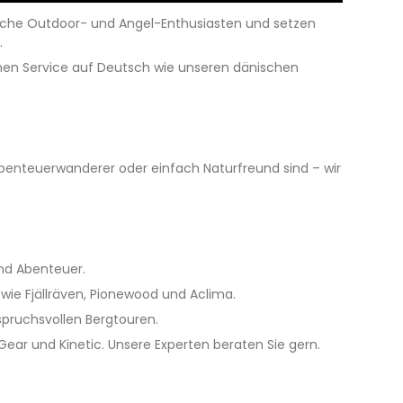
ftliche Outdoor- und Angel-Enthusiasten und setzen
.
chen Service auf Deutsch wie unseren dänischen
n Abenteuerwanderer oder einfach Naturfreund sind – wir
nd Abenteuer.
wie Fjällräven, Pionewood und Aclima.
spruchsvollen Bergtouren.
ar und Kinetic. Unsere Experten beraten Sie gern.