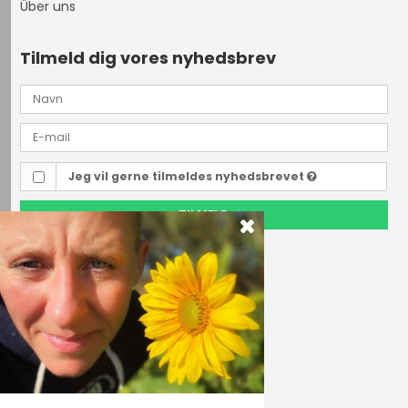
Über uns
Tilmeld dig vores nyhedsbrev
Jeg vil gerne tilmeldes nyhedsbrevet
TILMELD
Outdoor i Centrum
Perlegade 44
6400 Sønderborg, Danmark
Telefonnr.
(+45) 74 43 53 55
E-mail