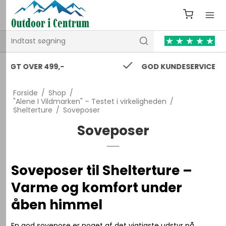
GOD KUNDESERVICE 24/7
Forside
/
Shop
/
"Alene I Vildmarken" – Testet i virkeligheden
/
Shelterture
/
Soveposer
Soveposer
Soveposer til Shelterture –
Varme og komfort under
åben himmel
En god sovepose er noget af det vigtigste udstyr på