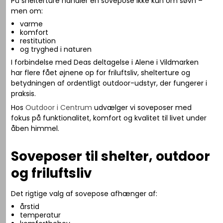
På shelterture handler en sovepose ikke kun om søvn –
men om:
varme
komfort
restitution
og tryghed i naturen
I forbindelse med Deas deltagelse i
Alene i Vildmarken
har flere fået øjnene op for friluftsliv, shelterture og
betydningen af ordentligt outdoor-udstyr, der fungerer i
praksis.
Hos
Outdoor i Centrum
udvælger vi soveposer med
fokus på funktionalitet, komfort og kvalitet til livet under
åben himmel.
Soveposer til shelter, outdoor
og friluftsliv
Det rigtige valg af sovepose afhænger af:
årstid
temperatur