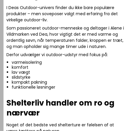
I Deas Outdoor-univers finder du ikke bare populære
produkter – men soveposer valgt med erfaring fra det
virkelige outdoor-liv.
Som passioneret outdoor-menneske og deltager i
Alene i
Vildmarken
ved Dea, hvor vigtigt det er med varme og
ordentlig søvn, når temperaturen falder, kroppen er træt,
og man opholder sig mange timer ude i naturen.
Derfor udvælger vi outdoor-udstyr med fokus på:
varmeisolering
komfort
lav vægt
slidstyrke
kompakt pakning
funktionelle løsninger
Shelterliv handler om ro og
nærvær
Noget af det bedste ved shelterture er følelsen af at
være tættere på naturen.