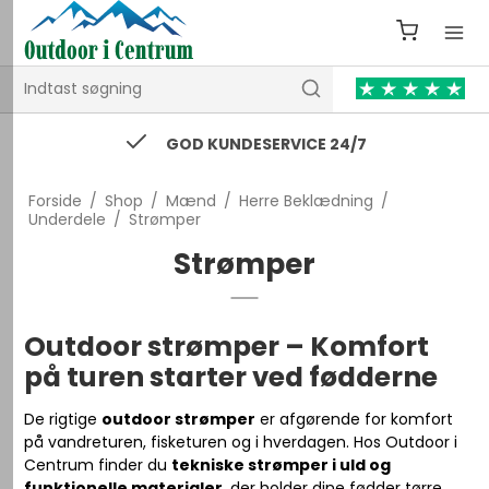
74 43 53 55 / kontakt@outdooricentrum.dk
Forside
/
Shop
/
Mænd
/
Herre Beklædning
/
Underdele
/
Strømper
Strømper
Outdoor strømper – Komfort
på turen starter ved fødderne
De rigtige
outdoor strømper
er afgørende for komfort
på vandreturen, fisketuren og i hverdagen. Hos Outdoor i
Centrum finder du
tekniske strømper i uld og
funktionelle materialer
, der holder dine fødder tørre,