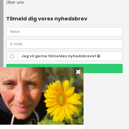
Über uns
Tilmeld dig vores nyhedsbrev
Jeg vil gerne tilmeldes nyhedsbrevet
TILMELD
Outdoor i Centrum
Perlegade 44
6400 Sønderborg, Danmark
Telefonnr.
(+45) 74 43 53 55
E-mail