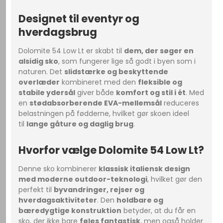
Designet til eventyr og
hverdagsbrug
Dolomite 54 Low Lt er skabt til
dem, der søger en
alsidig sko
, som fungerer lige så godt i byen som i
naturen. Det
slidstærke og beskyttende
overlæder
kombineret med den
fleksible og
stabile ydersål
giver både
komfort og stil i ét
. Med
en
stødabsorberende EVA-mellemsål
reduceres
belastningen på fødderne, hvilket gør skoen ideel
til
lange gåture og daglig brug
.
Hvorfor vælge Dolomite 54 Low Lt?
Denne sko kombinerer
klassisk italiensk design
med moderne outdoor-teknologi
, hvilket gør den
perfekt til
byvandringer, rejser og
hverdagsaktiviteter
. Den
holdbare og
bæredygtige konstruktion
betyder, at du får en
sko, der ikke bare
føles fantastisk
, men også holder