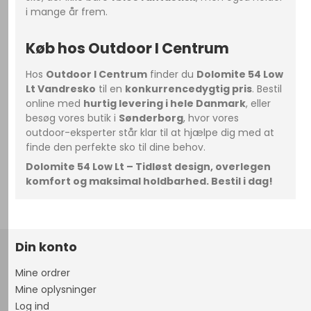
i mange år frem.
Køb hos Outdoor I Centrum
Hos
Outdoor I Centrum
finder du
Dolomite 54 Low
Lt Vandresko
til en
konkurrencedygtig pris
. Bestil
online med
hurtig levering i hele Danmark
, eller
besøg vores butik i
Sønderborg
, hvor vores
outdoor-eksperter står klar til at hjælpe dig med at
finde den perfekte sko til dine behov.
Dolomite 54 Low Lt – Tidløst design, overlegen
komfort og maksimal holdbarhed. Bestil i dag!
Din konto
Mine ordrer
Mine oplysninger
Log ind