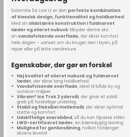
Dolomite 54 Low Lt er den
perfekte kombination
af klassisk design, funktionalitet og holdbarhed
.
Med sin
slidstærke konstruktion i fuldnarvet
læder og olieret nubuck
tilbyder denne sko
en
vandafvisende overflade
, der sikrer komfort
hele dagen – uanset om du bruger den i byen, på
rejser eller på lette vandreture.
Egenskaber, der gør en forskel
Høj kvalitet af olieret nubuck og fuldnarvet
læder
, der sikrer lang holdbarhed
Vandafvisende overflade
, ideel til både by og
outdoor-miljøer
Vibram® Ice Trek 2 ydersål
, der giver et solidt
greb på forskellige underlag
Stabil og fleksibel mellemsål
, der sikrer optimal
støtte og komfort
Udskiftelige snørebånd
, så du kan tilpasse stilen
LWG-certificeret læder
, en bæredygtig løsning
Mulighed for genbesålning
, hvilket forlænger
skoens levetid