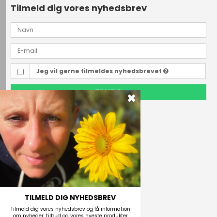
Tilmeld dig vores nyhedsbrev
Jeg vil gerne tilmeldes nyhedsbrevet
TILMELD
Outdoor i Centrum
Perlegade 44
6400 Sønderborg, Danmark
Telefonnr.
(+45) 74 43 53 55
E-mail
TILMELD DIG NYHEDSBREV
Tilmeld dig vores nyhedsbrev og få information
om nyheder, tilbud og vores nyeste produkter