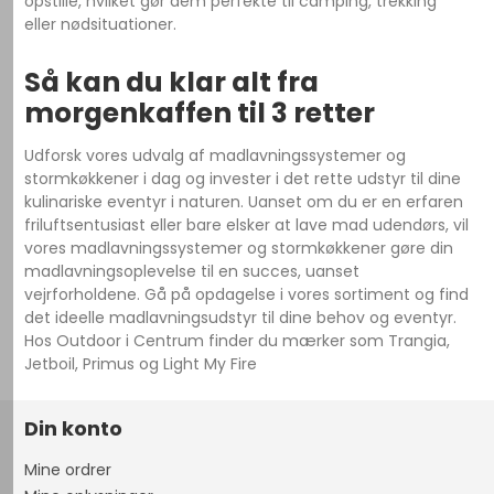
opstille, hvilket gør dem perfekte til camping, trekking
eller nødsituationer.
Så kan du klar alt fra
morgenkaffen til 3 retter
Udforsk vores udvalg af madlavningssystemer og
stormkøkkener i dag og invester i det rette udstyr til dine
kulinariske eventyr i naturen. Uanset om du er en erfaren
friluftsentusiast eller bare elsker at lave mad udendørs, vil
vores madlavningssystemer og stormkøkkener gøre din
madlavningsoplevelse til en succes, uanset
vejrforholdene. Gå på opdagelse i vores sortiment og find
det ideelle madlavningsudstyr til dine behov og eventyr.
Hos Outdoor i Centrum finder du mærker som Trangia,
Jetboil, Primus og Light My Fire
Din konto
Mine ordrer