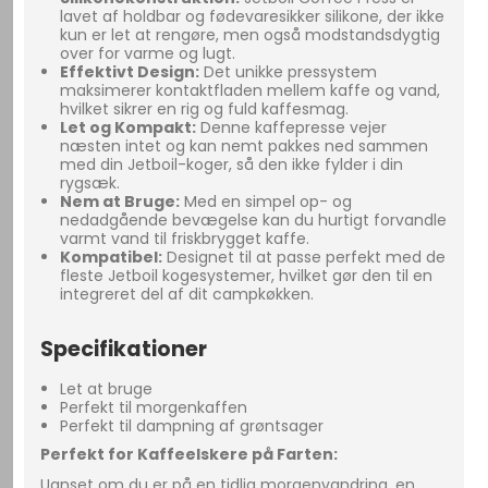
lavet af holdbar og fødevaresikker silikone, der ikke
kun er let at rengøre, men også modstandsdygtig
over for varme og lugt.
Effektivt Design:
Det unikke pressystem
maksimerer kontaktfladen mellem kaffe og vand,
hvilket sikrer en rig og fuld kaffesmag.
Let og Kompakt:
Denne kaffepresse vejer
næsten intet og kan nemt pakkes ned sammen
med din Jetboil-koger, så den ikke fylder i din
rygsæk.
Nem at Bruge:
Med en simpel op- og
nedadgående bevægelse kan du hurtigt forvandle
varmt vand til friskbrygget kaffe.
Kompatibel:
Designet til at passe perfekt med de
fleste Jetboil kogesystemer, hvilket gør den til en
integreret del af dit campkøkken.
Specifikationer
Let at bruge
Perfekt til morgenkaffen
Perfekt til dampning af grøntsager
Perfekt for Kaffeelskere på Farten:
Uanset om du er på en tidlig morgenvandring, en