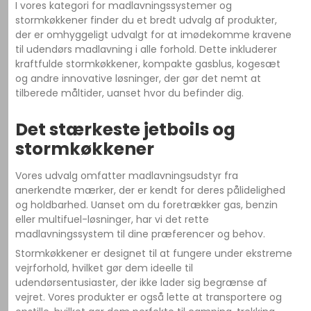
I vores kategori for madlavningssystemer og
stormkøkkener finder du et bredt udvalg af produkter,
der er omhyggeligt udvalgt for at imødekomme kravene
til udendørs madlavning i alle forhold. Dette inkluderer
kraftfulde stormkøkkener, kompakte gasblus, kogesæt
og andre innovative løsninger, der gør det nemt at
tilberede måltider, uanset hvor du befinder dig.
Det stærkeste jetboils og
stormkøkkener
Vores udvalg omfatter madlavningsudstyr fra
anerkendte mærker, der er kendt for deres pålidelighed
og holdbarhed. Uanset om du foretrækker gas, benzin
eller multifuel-løsninger, har vi det rette
madlavningssystem til dine præferencer og behov.
Stormkøkkener er designet til at fungere under ekstreme
vejrforhold, hvilket gør dem ideelle til
udendørsentusiaster, der ikke lader sig begrænse af
vejret. Vores produkter er også lette at transportere og