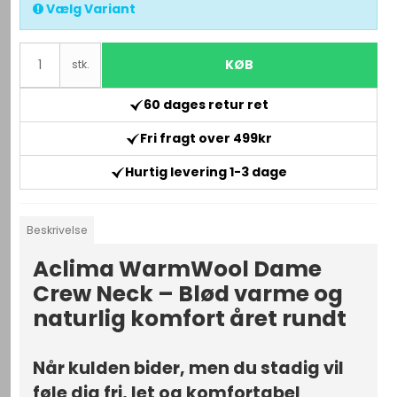
Vælg Variant
KØB
stk.
60 dages retur ret
Fri fragt over 499kr
Hurtig levering 1-3 dage
Beskrivelse
Aclima WarmWool Dame
Crew Neck – Blød varme og
naturlig komfort året rundt
Når kulden bider, men du stadig vil
føle dig fri, let og komfortabel