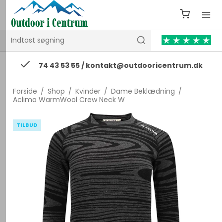
74 43 53 55 / kontakt@outdooricentrum.dk
Forside
/
Shop
/
Kvinder
/
Dame Beklædning
/
Aclima WarmWool Crew Neck W
TILBUD