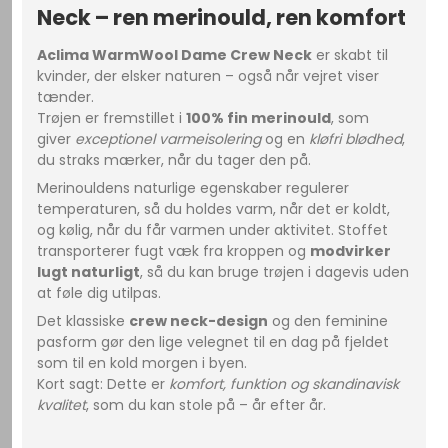
Neck – ren merinould, ren komfort
Aclima WarmWool Dame Crew Neck
er skabt til
kvinder, der elsker naturen – også når vejret viser
tænder.
Trøjen er fremstillet i
100% fin merinould
, som
giver
exceptionel varmeisolering
og en
kløfri blødhed
,
du straks mærker, når du tager den på.
Merinouldens naturlige egenskaber regulerer
temperaturen, så du holdes varm, når det er koldt,
og kølig, når du får varmen under aktivitet. Stoffet
transporterer fugt væk fra kroppen og
modvirker
lugt naturligt
, så du kan bruge trøjen i dagevis uden
at føle dig utilpas.
Det klassiske
crew neck-design
og den feminine
pasform gør den lige velegnet til en dag på fjeldet
som til en kold morgen i byen.
Kort sagt: Dette er
komfort, funktion og skandinavisk
kvalitet
, som du kan stole på – år efter år.