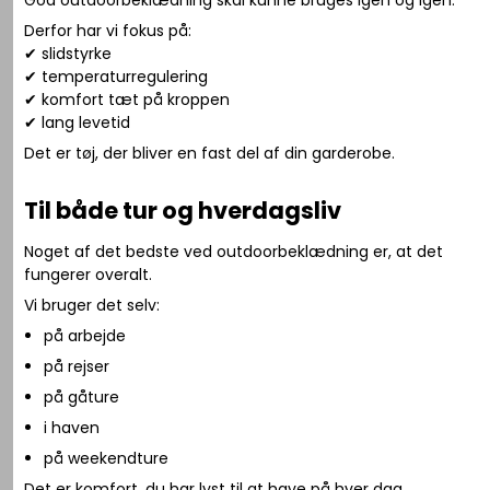
God outdoorbeklædning skal kunne bruges igen og igen.
Derfor har vi fokus på:
✔ slidstyrke
✔ temperaturregulering
✔ komfort tæt på kroppen
✔ lang levetid
Det er tøj, der bliver en fast del af din garderobe.
Til både tur og hverdagsliv
Noget af det bedste ved outdoorbeklædning er, at det
fungerer overalt.
Vi bruger det selv:
på arbejde
på rejser
på gåture
i haven
på weekendture
Det er komfort, du har lyst til at have på hver dag.