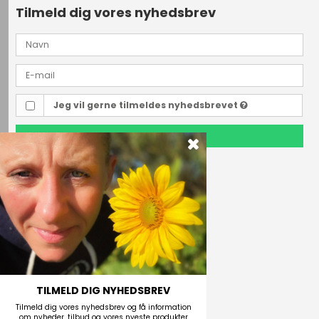
Tilmeld dig vores nyhedsbrev
Jeg vil gerne tilmeldes nyhedsbrevet
TILMELD
Outdoor i Centrum
Perlegade 44
6400 Sønderborg, Danmark
Telefonnr.
(+45) 74 43 53 55
E-mail
TILMELD DIG NYHEDSBREV
Tilmeld dig vores nyhedsbrev og få information
om nyheder, tilbud og vores nyeste produkter