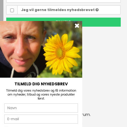
Jeg vil gerne tilmeldes nyhedsbrevet
TILMELD
Outdoor i Centrum
Perlegade 44
6400 Sønderborg, Danmark
Telefonnr.
(+45) 74 43 53 55
E-mail
TILMELD DIG NYHEDSBREV
Tilmeld dig vores nyhedsbrev og få information
om nyheder, tilbud og vores nyeste produkter
først.
2026 © Outdoor i Centrum.
CVR-nummer: 21672742