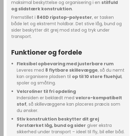
maksimal beskyttelse og organisering i en
stilfuld
og slidstærk konstruktion
.
Fremstillet i
840D ripstop-polyester
, er tasken
både let og ekstremt holdbar. Det stive låg, bund og
sider beskytter dit grej mod stød og tryk under
transport.
Funktioner og fordele
Fleksibel opbevaring med justerbare rum
Leveres med
8 flytbare skillevægge
, så du nemt
kan organisere pladsen til
op til 10 store fluehjul
,
spoler og småting.
Velcroliner til fri opdeling
Indersiden er beklædt med
velcro-kompatibelt
stof
, så skillevæggene kan placeres præcis som
du ønsker.
Stiv konstruktion beskytter dit grej
Forstærket låg, bund og sider
giver ekstra
sikkerhed under transport – ideel til fly, bil eller båd.