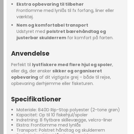
Ekstra opbevaring til tilbehør
Frontlomme med lynlås til fx forfang, liner eller
værktøj.
Nem og komfortabel transport
Udstyret med
polstret bærehåndtag og
justerbar skulderrem
for komfort på farten.
Anvendelse
Perfekt til
lyst
fiskere med flere hjul og spoler
,
eller dig, der ønsker
sikker og organiseret
opbevaring
af dit vigtigste grej – både til rejse,
opbevaring derhjemme eller fisketuren.
Specifikationer
Materiale: 840D Rip-Stop polyester (2-tone grøn)
Kapacitet: Op til 10 fiskehjul/spoler
Indretning: 8 flytbare skillevægge, velcro-liner
Ekstra: Frontlomme med lynlås
Transport: Polstret håndtag og skulderrem