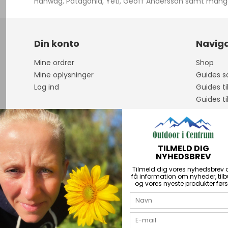
Hanwag, Patagonia, Yeti, Geoff Andersson samt mange 
Din konto
Naviga
Mine ordrer
Shop
Mine oplysninger
Guides sa
Log ind
Guides ti
Guides ti
Om os
Åbningst
Guidet F
TILMELD DIG
Handelsb
NYHEDSBREV
Personda
Tilmeld dig vores nyhedsbrev 
Kontakt
få information om nyheder, til
og vores nyeste produkter førs
PriceRun
Returner
Über uns