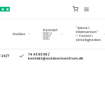
"Alene I
Kontakt
Vildmarken"
s
Guides
🇩🇰 /
– Testet i
🇩🇪
virkeligheden
74 43 53 55 /
ejsehåndklæder
Blink
 24/7
kontakt@outdooricentrum.dk
Telte
Beklædning
rybags
Kyst woblere
Liggeunderlag
Fodtøj
r
earbags
Ul blink - wobler
Soveposer
ejsetasker
Skewobler
Rygsæk
ersonlig Pleje
Gennemløbs blink /
Woblerer
Kogegrej
Jerkbaits
Mad til turen