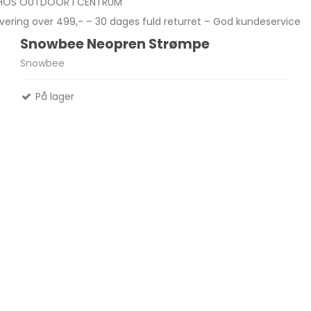
 HOS OUTDOOR I CENTRUM
levering over 499,- – 30 dages fuld returret – God kundeservice
Snowbee Neopren Strømpe
Madlavnings systemer -
Snowbee
Stormkøkken
Fletliner
Æsker
Pander-Gryder
Flueliner
På lager
Bestik
Monofil liner
ter
Termokande - og Krus
forfangsliner
Kølebokse
Tur Mad
Se alle