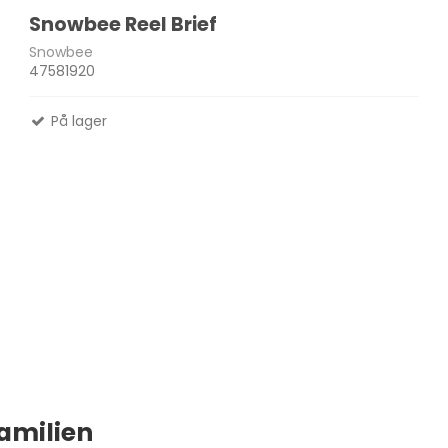
Snowbee Reel Brief
Snowbee
47581920
På lager
familien