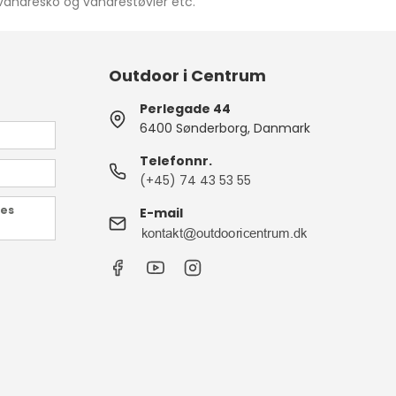
vandresko og vandrestøvler etc.
Outdoor i Centrum
Perlegade 44
6400 Sønderborg, Danmark
Telefonnr.
(+45) 74 43 53 55
des
E-mail