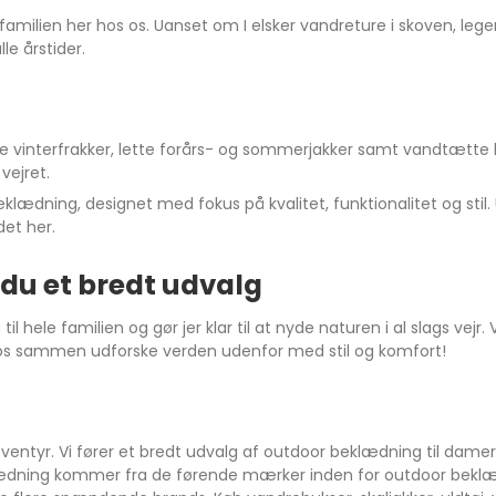
familien her hos os. Uanset om I elsker vandreture i skoven, lege
le årstider.
me vinterfrakker, lette forårs- og sommerjakker samt vandtætte 
vejret.
klædning, designet med fokus på kvalitet, funktionalitet og stil
det her.
 du et bredt udvalg
ele familien og gør jer klar til at nyde naturen i al slags vejr.
d os sammen udforske verden udenfor med stil og komfort!
ventyr. Vi fører et bredt udvalg af outdoor beklædning til damer, 
beklædning kommer fra de førende mærker inden for outdoor beklæ