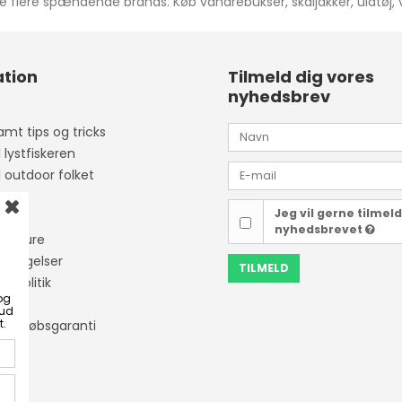
flere spændende brands. Køb vandrebukser, skaljakker, uldtøj, 
tion
Tilmeld dig vores
nyhedsbrev
mt tips og tricks
l lystfiskeren
l outdoor folket
Jeg vil gerne tilmel
ider
nyhedsbrevet
isketure
etingelser
TILMELD
tapolitik
og
bud
t.
ner Købsgaranti
ing