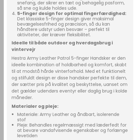
snefang, der sikrer en tæt og behagelig pasform,
så sne og kulde holdes ude.
5-finger design for optimal fingerfærdighed:
Det klassiske 5-finger design giver maksimal
bevægelsesfrihed og præcision, så du kan
håndtere udstyr uden besvær – perfekt til
aktiviteter, der kræver fleksibilitet.
Ideelle til både outdoor og hverdagsbrug i
vintervejr
Hestra Army Leather Patrol 5-finger Handsker er den
ideelle kombination af holdbarhed og komfort, skabt
til at modstå hårde vinterforhold. Med et funktionelt
og stilfuldt design er disse handsker perfekte til dem,
der sætter pris på kvalitet og beskyttelse, uanset om
det gælder udendørs eventyr eller daglig brug i kolde
måneder.
Materialer og pleje:
Materiale: Army Leather og åndbart, isolerende
stof
Pleje: Behandles regelmæssigt med læderfedt for
at bevare vandafvisende egenskaber og forlænge
levetiden