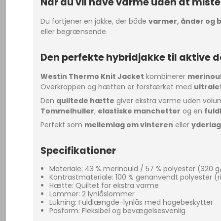
Når du vil have varme uden at miste
Du fortjener en jakke, der både
varmer, ånder og 
eller begrænsende.
Den perfekte hybridjakke til aktive 
Westin Thermo Knit Jacket
kombinerer
merinoul
Overkroppen og hætten er forstærket med
ultrale
Den
quiltede hætte
giver ekstra varme uden vol
Tommelhuller
,
elastiske manchetter
og en
ful
Perfekt som
mellemlag om vinteren
eller
yderla
Specifikationer
Materiale: 43 % merinould / 57 % polyester (320 
Kontrastmateriale: 100 % genanvendt polyester (r
Hætte: Quiltet for ekstra varme
Lommer: 2 lynlåslommer
Lukning: Fuldlængde-lynlås med hagebeskytter
Pasform: Fleksibel og bevægelsesvenlig