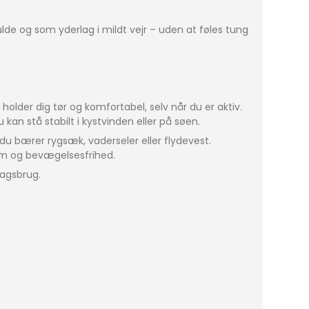
ulde og som yderlag i mildt vejr – uden at føles tung
 holder dig tør og komfortabel, selv når du er aktiv.
u kan stå stabilt i kystvinden eller på søen.
 du bærer rygsæk, vaderseler eller flydevest.
rm og bevægelsesfrihed.
dagsbrug.