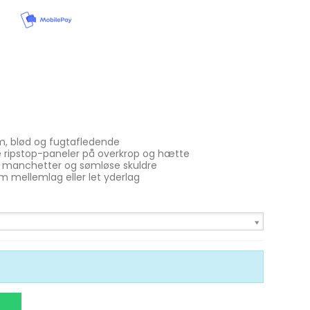
Se alle
Gedde Fiskeri
Liggeunderlag
Smartwatches
Fiskegrej til hele familien
Soveposer
Ekkoloder/Kortplotter
Kyst Fiskeri
Rygsæk
Håndholdt
Kaffe
Kommunikation
m, blød og fugtafledende
Kaffe
LiveScope
 ripstop-paneler på overkrop og hætte
e manchetter og sømløse skuldre
Transducere
som mellemlag eller let yderlag
Garmin Elmotorer
Se alle