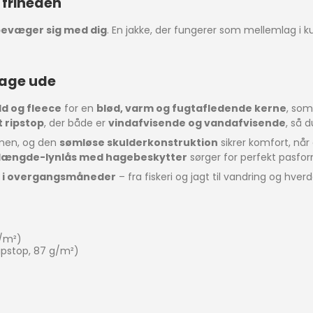
 friheden
bevæger sig med dig
. En jakke, der fungerer som mellemlag i k
dage ude
d og fleece
for en
blød, varm og fugtafledende kerne
, som
t ripstop
, der både er
vindafvisende og vandafvisende
, så d
umen, og den
sømløse skulderkonstruktion
sikrer komfort, når
dlængde-lynlås med hagebeskytter
sørger for perfekt pasfo
g i overgangsmåneder
– fra fiskeri og jagt til vandring og hver
g/m²)
ipstop, 87 g/m²)