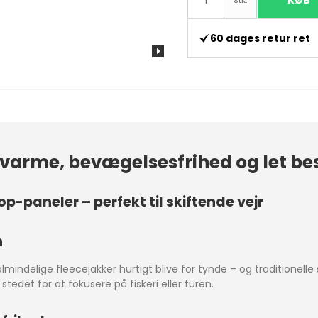
KØB
60 dages retur ret
arme, bevægelsesfrihed og let besk
-paneler – perfekt til skiftende vejr
n
mindelige fleecejakker hurtigt blive for tynde – og traditionelle 
tedet for at fokusere på fiskeri eller turen.