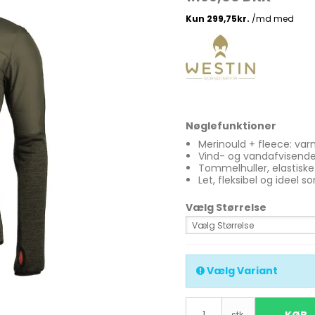
Madlavnings systemer -
Stormkøkken
Fletliner
Æsker
Pander-Gryder
Flueliner
Bestik
Monofil liner
Nøglefunktioner
ter
Termokande - og Krus
forfangsliner
Merinould + fleece: var
Vind- og vandafvisende
Kølebokse
Tommelhuller, elastisk
Let, fleksibel og ideel 
Tur Mad
Vælg Størrelse
Se alle
Vælg Størrelse
Vælg Variant
stk.