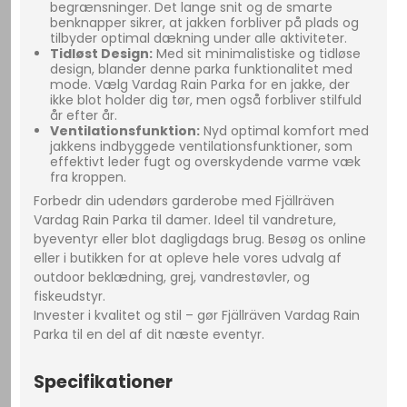
begrænsninger. Det lange snit og de smarte
benknapper sikrer, at jakken forbliver på plads og
tilbyder optimal dækning under alle aktiviteter.
Tidløst Design:
Med sit minimalistiske og tidløse
design, blander denne parka funktionalitet med
mode. Vælg Vardag Rain Parka for en jakke, der
ikke blot holder dig tør, men også forbliver stilfuld
år efter år.
Ventilationsfunktion:
Nyd optimal komfort med
jakkens indbyggede ventilationsfunktioner, som
effektivt leder fugt og overskydende varme væk
fra kroppen.
Forbedr din udendørs garderobe med Fjällräven
Vardag Rain Parka til damer. Ideel til vandreture,
byeventyr eller blot dagligdags brug. Besøg os online
eller i butikken for at opleve hele vores udvalg af
outdoor beklædning, grej, vandrestøvler, og
fiskeudstyr.
Invester i kvalitet og stil – gør Fjällräven Vardag Rain
Parka til en del af dit næste eventyr.
Specifikationer