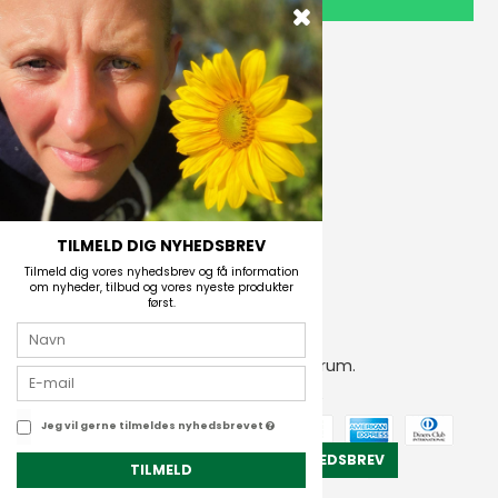
TILMELD
Outdoor i Centrum
Perlegade 44
6400 Sønderborg, Danmark
Telefonnr.
(+45) 74 43 53 55
E-mail
TILMELD DIG NYHEDSBREV
Tilmeld dig vores nyhedsbrev og få information
om nyheder, tilbud og vores nyeste produkter
først.
2026 © Outdoor i Centrum.
CVR-nummer: 21672742
Jeg vil gerne tilmeldes nyhedsbrevet
TILMELD NYHEDSBREV
TILMELD