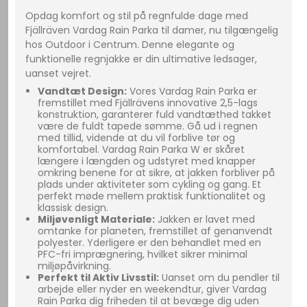
Opdag komfort og stil på regnfulde dage med
Fjällräven Vardag Rain Parka til damer, nu tilgængelig
hos Outdoor i Centrum. Denne elegante og
funktionelle regnjakke er din ultimative ledsager,
uanset vejret.
Vandtæt Design:
Vores Vardag Rain Parka er
fremstillet med Fjällrävens innovative 2,5-lags
konstruktion, garanterer fuld vandtæthed takket
være de fuldt tapede sømme. Gå ud i regnen
med tillid, vidende at du vil forblive tør og
komfortabel. Vardag Rain Parka W er skåret
længere i længden og udstyret med knapper
omkring benene for at sikre, at jakken forbliver på
plads under aktiviteter som cykling og gang. Et
perfekt møde mellem praktisk funktionalitet og
klassisk design.
Miljøvenligt Materiale:
Jakken er lavet med
omtanke for planeten, fremstillet af genanvendt
polyester. Yderligere er den behandlet med en
PFC-fri imprægnering, hvilket sikrer minimal
miljøpåvirkning.
Perfekt til Aktiv Livsstil:
Uanset om du pendler til
arbejde eller nyder en weekendtur, giver Vardag
Rain Parka dig friheden til at bevæge dig uden