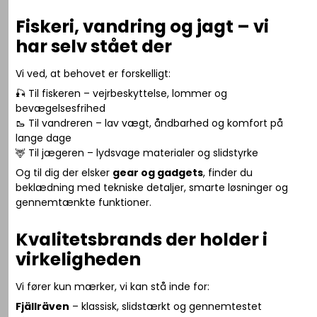
Fiskeri, vandring og jagt – vi
har selv stået der
Vi ved, at behovet er forskelligt:
🎣 Til fiskeren – vejrbeskyttelse, lommer og
bevægelsesfrihed
🥾 Til vandreren – lav vægt, åndbarhed og komfort på
lange dage
🦌 Til jægeren – lydsvage materialer og slidstyrke
Og til dig der elsker
gear og gadgets
, finder du
beklædning med tekniske detaljer, smarte løsninger og
gennemtænkte funktioner.
Kvalitetsbrands der holder i
virkeligheden
Vi fører kun mærker, vi kan stå inde for:
Fjällräven
– klassisk, slidstærkt og gennemtestet