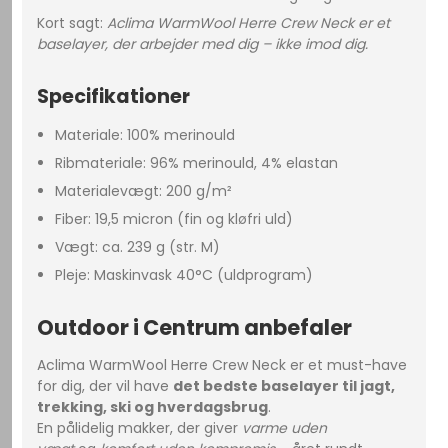
Kort sagt:
Aclima WarmWool Herre Crew Neck er et
baselayer, der arbejder med dig – ikke imod dig.
Specifikationer
Materiale: 100% merinould
Ribmateriale: 96% merinould, 4% elastan
Materialevægt: 200 g/m²
Fiber: 19,5 micron (fin og kløfri uld)
Vægt: ca. 239 g (str. M)
Pleje: Maskinvask 40°C (uldprogram)
Outdoor i Centrum anbefaler
Aclima WarmWool Herre Crew Neck er et must-have
for dig, der vil have
det bedste baselayer til jagt,
trekking, ski og hverdagsbrug
.
En pålidelig makker, der giver
varme uden