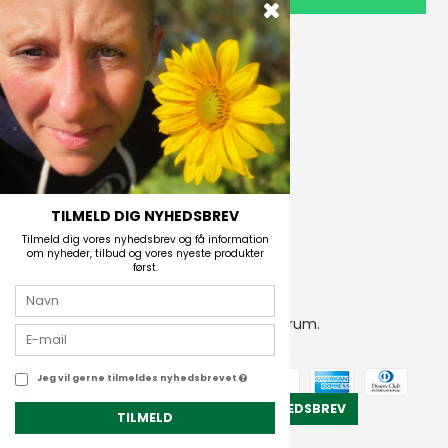
Outdoor i Centrum
Perlegade 44
6400 Sønderborg, Danmark
Telefonnr.
(+45) 74 43 53 55
E-mail
TILMELD DIG NYHEDSBREV
Tilmeld dig vores nyhedsbrev og få information
om nyheder, tilbud og vores nyeste produkter
først.
2026 © Outdoor i Centrum.
CVR-nummer: 21672742
Jeg vil gerne tilmeldes nyhedsbrevet
TILMELD NYHEDSBREV
TILMELD