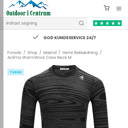
GOD KUNDESERVICE 24/7
Forside
/
Shop
/
Mænd
/
Herre Beklædning
/
Aclima WarmWool Crew Neck M
TILBUD