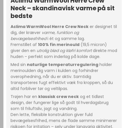
Aclima WarmWool Herre Crew
Neck – skandinavisk varme på sit
bedste
Aclima WarmWool Herre Crew Neck
er designet til
dig, der kræver
varme, funktion og
bevægelsesfrihed
i ét og samme lag.
Fremstillet af
100% fin merinould
(19,5 micron)
giver den en
utrolig blød og kløfri komfort
direkte mod
huden – perfekt som inderlag på kolde dage.
Med sin
naturlige temperaturregulering
holder
merinoulden dig varm i kulden og forhindrer
overophedning, når du er aktiv. Samtidig
transporteres fugt effektivt væk fra kroppen, så du
altid forbliver tør og veltilpas.
Trøjen har en
klassisk crew neck
og et tidløst
design, der fungerer lige så godt til hverdagsbrug
som til friluftsliv, jagt og vandring.
Den lette, fleksible konstruktion giver fuld
bevægelsesfrihed, mens de flade sømme minimerer
risikoen for irritation – selv under langvarig aktivitet.