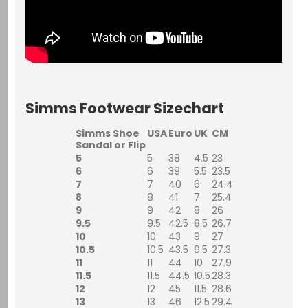
Simms Footwear Sizechart
Simms Shoe
USA
Euro
UK
CM
Sandal or Flip
5
5
38
4.5
23
6
6
39
5.5
23.5
7
7
40
6
24.4
8
8
41
7
25.4
9
9
42
8
26
9.5
9.5
42.5
8.5
26.7
10
10
43
9
27
10.5
10.5
43.5
9.5
27.3
11
11
44
10
27.9
11.5
11.5
44.5
10.5
28.3
12
12
45
11.5
28.6
13
13
46
12.5
29.4