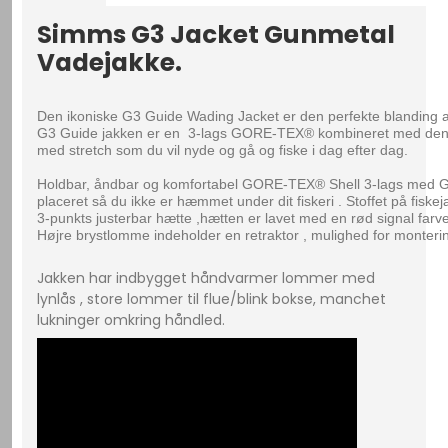
Simms G3 Jacket Gunmetal
Vadejakke.
Den ikoniske G3 Guide Wading Jacket er den perfekte blanding af
G3 Guide jakken er en  3-lags GORE-TEX® kombineret med den
med stretch som du vil nyde og gå og fiske i dag efter dag.

Holdbar, åndbar og komfortabel GORE-TEX® Shell 3-lags med G
placeret så du ikke er hæmmet under dit fiskeri . Stoffet på fiskeja
3-punkts justerbar hætte ,hætten er lavet med en rød signal farve
Højre brystlomme indeholder en retraktor , mulighed for montering a
Jakken har indbygget håndvarmer lommer med
lynlås , store lommer til flue/blink bokse, manchet
lukninger omkring håndled.