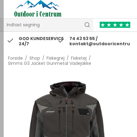
 /
GOD KUNDESERVICE
74 43 53 55 /
9,-
24/7
kontakt@outdooricentrum.
Forside
/
Shop
/
Fiskegrej
/
Fisketøj
/
Simms G3 Jacket Gunmetal Vadejakke