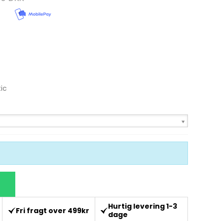
Se alle
Gedde Fiskeri
Liggeunderlag
Smartwatches
Fiskegrej til hele familien
Soveposer
Ekkoloder/Kortplotter
Kyst Fiskeri
Rygsæk
Håndholdt
Kaffe
tic
Kommunikation
Kaffe
LiveScope
Transducere
Garmin Elmotorer
Se alle
Hurtig levering 1-3
Fri fragt over 499kr
dage