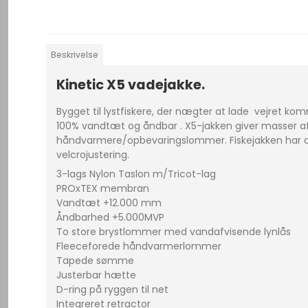
Beskrivelse
Kinetic X5 vadejakke.
Bygget til lystfiskere, der nægter at lade vejret k
100% vandtæt og åndbar . X5-jakken giver masser a
håndvarmere/opbevaringslommer. Fiskejakken har og
velcrojustering.
3-lags Nylon Taslon m/Tricot-lag
PROxTEX membran
Vandtæt +12.000 mm
Åndbarhed +5.000MVP
To store brystlommer med vandafvisende lynlås
Fleeceforede håndvarmerlommer
Tapede sømme
Justerbar hætte
D-ring på ryggen til net
Integreret retractor