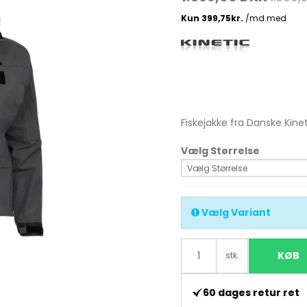
Madlavnings systemer -
Stormkøkken
Fletliner
Æsker
Pander-Gryder
Flueliner
Bestik
Monofil liner
Fiskejakke fra Danske Kine
ter
Termokande - og Krus
forfangsliner
Vælg Størrelse
Kølebokse
Vælg Størrelse
Tur Mad
Se alle
Vælg Variant
KØB
stk.
60 dages retur ret