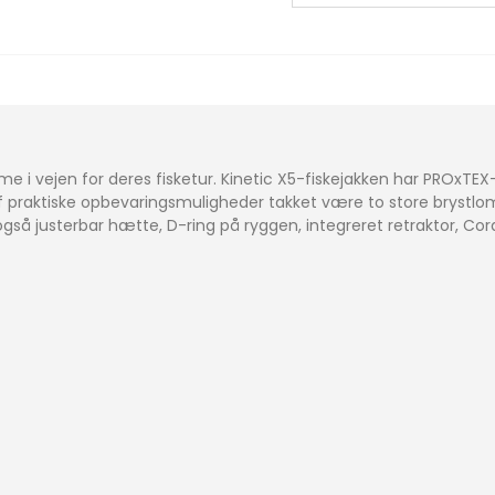
omme i vejen for deres fisketur. Kinetic X5-fiskejakken har PR
f praktiske opbevaringsmuligheder takket være to store brystl
så justerbar hætte, D-ring på ryggen, integreret retraktor, Co