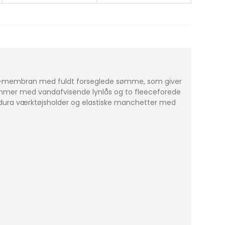
OxTEX-membran med fuldt forseglede sømme, som giver
ommer med vandafvisende lynlås og to fleeceforede
rdura værktøjsholder og elastiske manchetter med