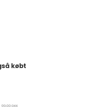
gså købt
99,00 DKK