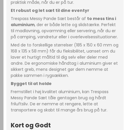
praktisk måde, når du er på tur.
Et robust og let sæt til dine eventyr
Trespass Messy Pande Sæt består af
to mess tins i
aluminium
, der er både lette og slidstærke. Perfekt
til madlavning, opvarmning eller servering, når du er
på camping, vandretur eller i overlevelsessituationer.
Med de to forskellige størrelser (185 x 150 x 60 mm og
168 x 135 x 58 mm) får du fleksibilitet, uanset om du
laver et hurtigt måltid til dig selv eller deler med
andre. De ergonomiske håndtag i aluminium giver et
sikkert greb, mens designet gør dem nemme at
pakke sammen i rygsækken.
Bygget til at holde
Fremstillet i høj kvalitet aluminium, kan Trespass
Messy Pande Sæt tåle gentagen brug og hårdt
friluftsliv. De er nemme at rengøre, lette at
transportere og skabt til mange års brug på tur.
Kort og Godt