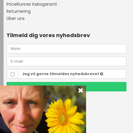
PriceRunner Købsgaranti
Returnering
Über uns
Tilmeld dig vores nyhedsbrev
Jeg vil gerne tilmeldes nyhedsbrevet
TILMELD
Outdoor i Centrum
Perlegade 44
6400 Sønderborg, Danmark
Telefonnr.