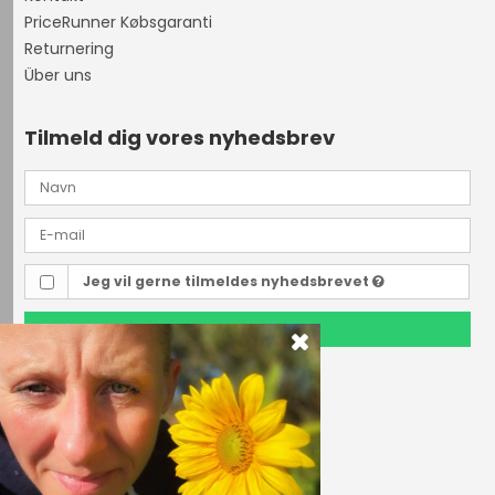
PriceRunner Købsgaranti
Returnering
Über uns
Tilmeld dig vores nyhedsbrev
Jeg vil gerne tilmeldes nyhedsbrevet
TILMELD
Outdoor i Centrum
Perlegade 44
6400 Sønderborg, Danmark
Telefonnr.