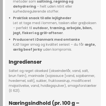
metoder som
saltning, røgning og
dehydrering
– helt uden nitrit eller
surhedsregulerende stoffer.
Praktisk snack til alle lejligheder
Let at tage med i lommen, tasken eller grejboksen
– perfekt til
outdoor, træning, arbejde, bilen,
jagt, fiskeri og grill-aftener
.
Produceret i Danmark med omtanke
KJØ tager smag og kvalitet seriøst – du får
ægte,
ærlig beef jerky
uden kompromis.
Ingredienser
Saltet og røget oksekød (okseinderlår, vand, salt,
brun farin), marinade (sojasauce [vand, sojabønner,
hvedemel, salt], sukker, fruktosesirup, modificeret
majsstivelse, vand, hvidløgspulver), smagsforstærker
(E 621).
Næringsindhold (pr. 100 g –