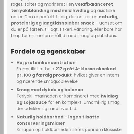
røget, saltet og marineret i en
velafbalanceret
teriyakiblanding med mild hvidløg
og asiatiske
noter. Den er perfekt til dig, der ønsker en
naturlig,
proteinrig og langtidsholdbar snack
– uanset om
du er på farten, til jagt, fiskeri, vandring, eller bare har
brug for en mellemmåltid med smag og substans.
Fordele og egenskaber
Høj proteinkoncentration
Fremstillet af hele
217 g råt A-klasse oksekød
pr. 100 g færdig produkt
, hvilket giver en intens
og nærende smagsoplevelse.
Smag med dybde og balance
Teriyaki-marinaden er kombineret med
hvidløg
og sojasauce
for en kompleks, umami-rig smag,
der udvikler sig med hver bid.
Naturlig holdbarhed – ingen tilsatte
konserveringsmidler
Smagen og holdbarheden sikres gennem klassiske