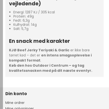
vejledende)
Energi: 1287 KJ / 305 kcal
Protein: 49g
Fedt: 6,3g
Kulhydrat: 14g
Salt: 5,7g
En snack med karakter
KJØ Beef Jerky Teriyaki & Garlic
er ikke bare
tørret kød – det er
en intens smagsoplevelse i
kompakt format
.
Køb den hos Outdoor i Centrum – og tag
kvalitetssnacken med på dit næste eventyr.
Din konto
Mine ordrer
Mine oplysninger