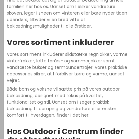
Find det bedste udvalg af outdoor beklædning til hele
familien her hos os. Uanset om I elsker vandreture i
skoven, leger i sneen om vinteren eller bare nyder tiden
udendørs, tilbyder vi en bred vifte af
beklædningsmuligheder til alle årstider.
Vores sortiment inkluderer
Vores sortiment inkluderer slidstærke regnjakker, varme
vinterfrakker, lette forårs- og sommerjakker samt
vandtætte bukser og termoundertrøjer. Vores praktiske
accessories sikrer, at I forbliver tørre og varme, uanset
vejret.
Både børn og voksne vil sætte pris på vores outdoor
beklædning, designet med fokus på kvalitet,
funktionalitet og stil. Uanset om I søger praktisk
beklædning til camping og vandreture eller ønsker
komfort til hverdagen, finder I det her.
Hos Outdoor i Centrum finder