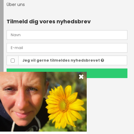
Über uns
Tilmeld dig vores nyhedsbrev
Jeg vil gerne tilmeldes nyhedsbrevet
TILMELD
Outdoor i Centrum
Perlegade 44
6400 Sønderborg, Danmark
Telefonnr.
(+45) 74 43 53 55
E-mail