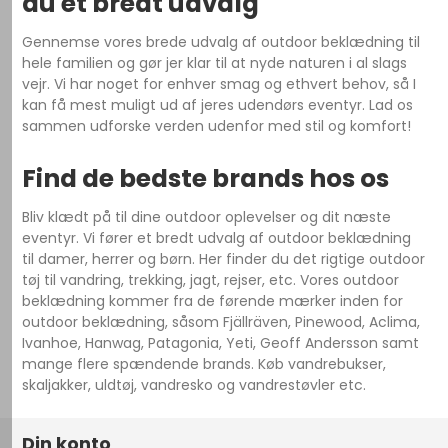
du et bredt udvalg
Gennemse vores brede udvalg af outdoor beklædning til
hele familien og gør jer klar til at nyde naturen i al slags
vejr. Vi har noget for enhver smag og ethvert behov, så I
kan få mest muligt ud af jeres udendørs eventyr. Lad os
sammen udforske verden udenfor med stil og komfort!
Find de bedste brands hos os
Bliv klædt på til dine outdoor oplevelser og dit næste
eventyr. Vi fører et bredt udvalg af outdoor beklædning
til damer, herrer og børn. Her finder du det rigtige outdoor
tøj til vandring, trekking, jagt, rejser, etc. Vores outdoor
beklædning kommer fra de førende mærker inden for
outdoor beklædning, såsom Fjällräven, Pinewood, Aclima,
Ivanhoe, Hanwag, Patagonia, Yeti, Geoff Andersson samt
mange flere spændende brands. Køb vandrebukser,
skaljakker, uldtøj, vandresko og vandrestøvler etc.
Din konto