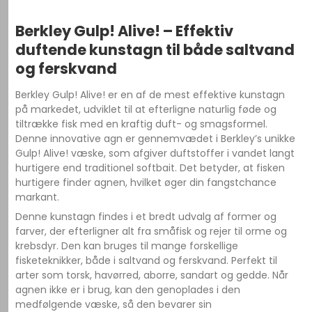
Berkley Gulp! Alive! – Effektiv
duftende kunstagn til både saltvand
og ferskvand
Berkley Gulp! Alive! er en af de mest effektive kunstagn
på markedet, udviklet til at efterligne naturlig føde og
tiltrække fisk med en kraftig duft- og smagsformel.
Denne innovative agn er gennemvædet i Berkley’s unikke
Gulp! Alive! væske, som afgiver duftstoffer i vandet langt
hurtigere end traditionel softbait. Det betyder, at fisken
hurtigere finder agnen, hvilket øger din fangstchance
markant.
Denne kunstagn findes i et bredt udvalg af former og
farver, der efterligner alt fra småfisk og rejer til orme og
krebsdyr. Den kan bruges til mange forskellige
fisketeknikker, både i saltvand og ferskvand. Perfekt til
arter som torsk, havørred, aborre, sandart og gedde. Når
agnen ikke er i brug, kan den genoplades i den
medfølgende væske, så den bevarer sin