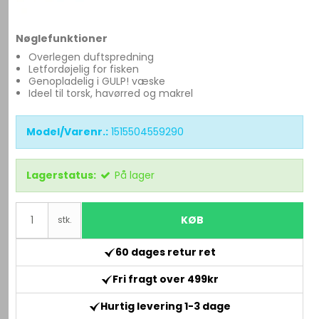
Nøglefunktioner
Overlegen duftspredning
Letfordøjelig for fisken
Genopladelig i GULP! væske
Ideel til torsk, havørred og makrel
Model/Varenr.:
1515504559290
Lagerstatus:
På lager
KØB
stk.
60 dages retur ret
Fri fragt over 499kr
Hurtig levering 1-3 dage