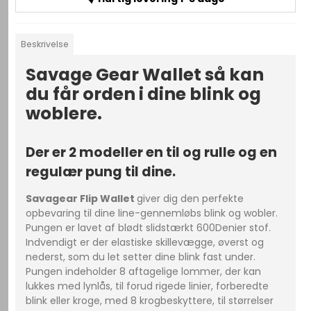
Beskrivelse
Savage Gear Wallet så kan
du får orden i dine blink og
woblere.
Der er 2 modeller en til og rulle og en
regulær pung til dine.
Savagear Flip Wallet
giver dig den perfekte
opbevaring til dine line-gennemløbs blink og wobler.
Pungen er lavet af blødt slidstærkt 600Denier stof.
Indvendigt er der elastiske skillevægge, øverst og
nederst, som du let setter dine blink fast under.
Pungen indeholder 8 aftagelige lommer, der kan
lukkes med lynlås, til forud rigede linier, forberedte
blink eller kroge, med 8 krogbeskyttere, til størrelser