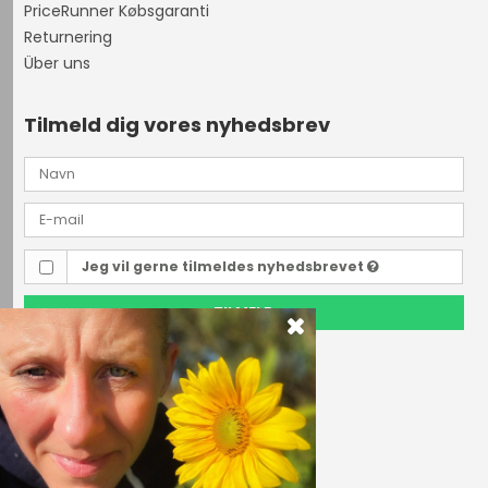
PriceRunner Købsgaranti
Returnering
Über uns
Tilmeld dig vores nyhedsbrev
Jeg vil gerne tilmeldes nyhedsbrevet
TILMELD
Outdoor i Centrum
Perlegade 44
6400 Sønderborg, Danmark
Telefonnr.