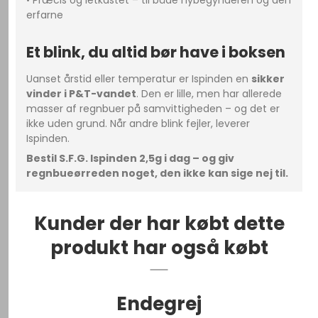
• Præcis og letkastet – til både nybegynderen og den
erfarne
Et blink, du altid bør have i boksen
Uanset årstid eller temperatur er Ispinden en
sikker
vinder i P&T-vandet
. Den er lille, men har allerede
masser af regnbuer på samvittigheden – og det er
ikke uden grund. Når andre blink fejler, leverer
Ispinden.
Bestil S.F.G. Ispinden 2,5g i dag – og giv
regnbueørreden noget, den ikke kan sige nej til.
Kunder der har købt dette
produkt har også købt
Endegrej