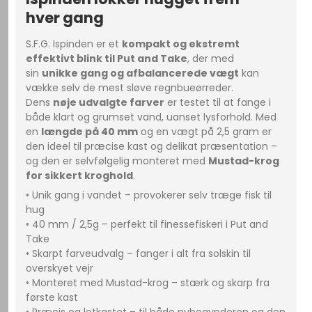
hver gang
S.F.G. Ispinden er et
kompakt og ekstremt
effektivt blink til Put and Take
, der med
sin
unikke gang og afbalancerede vægt
kan
vække selv de mest sløve regnbueørreder.
Dens
nøje udvalgte farver
er testet til at fange i
både klart og grumset vand, uanset lysforhold. Med
en
længde på 40 mm
og en vægt på 2,5 gram er
den ideel til præcise kast og delikat præsentation –
og den er selvfølgelig monteret med
Mustad-krog
for sikkert kroghold
.
• Unik gang i vandet – provokerer selv træge fisk til
hug
• 40 mm / 2,5g – perfekt til finessefiskeri i Put and
Take
• Skarpt farveudvalg – fanger i alt fra solskin til
overskyet vejr
• Monteret med Mustad-krog – stærk og skarp fra
første kast