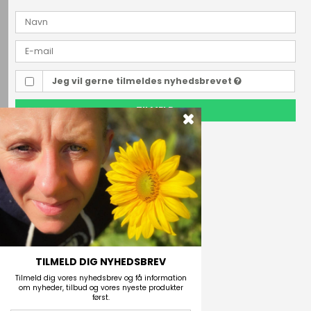
Jeg vil gerne tilmeldes nyhedsbrevet
TILMELD
Outdoor i Centrum
Perlegade 44
6400 Sønderborg, Danmark
Telefonnr.
(+45) 74 43 53 55
E-mail
TILMELD DIG NYHEDSBREV
Tilmeld dig vores nyhedsbrev og få information
om nyheder, tilbud og vores nyeste produkter
først.