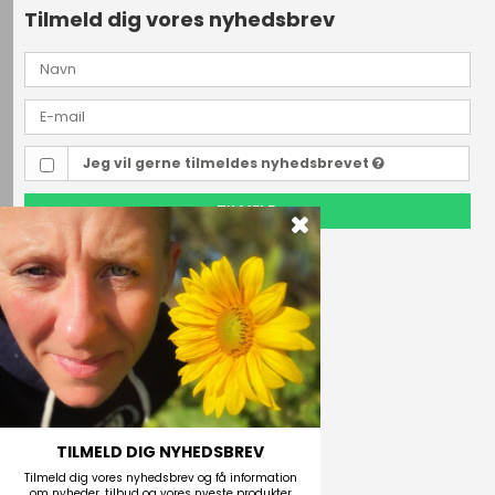
Tilmeld dig vores nyhedsbrev
Jeg vil gerne tilmeldes nyhedsbrevet
TILMELD
Outdoor i Centrum
Perlegade 44
6400 Sønderborg, Danmark
Telefonnr.
(+45) 74 43 53 55
E-mail
TILMELD DIG NYHEDSBREV
Tilmeld dig vores nyhedsbrev og få information
om nyheder, tilbud og vores nyeste produkter