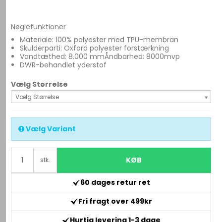
Nøglefunktioner
Materiale: 100% polyester med TPU-membran
Skulderparti: Oxford polyester forstærkning
Vandtæthed: 8.000 mmÅndbarhed: 8000mvp
DWR-behandlet yderstof
Vælg Størrelse
Vælg Størrelse
Vælg Variant
KØB
stk.
60 dages retur ret
Fri fragt over 499kr
Hurtig levering 1-3 dage