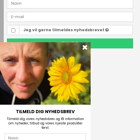
Jeg vil gerne tilmeldes nyhedsbrevet
TILMELD
Outdoor i Centrum
Perlegade 44
6400 Sønderborg, Danmark
Telefonnr.
(+45) 74 43 53 55
E-mail
TILMELD DIG NYHEDSBREV
Tilmeld dig vores nyhedsbrev og få information
om nyheder, tilbud og vores nyeste produkter
først.