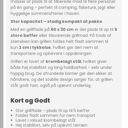
masser af plads til at tilberede mad til flere personer
på én gang – perfekt til camping, fisketure, jagt eller
hyggelige sommeraftener i haven.
Stor kapacitet – stadig kompakt at pakke
Med en grillflade på
60 x 30 cm
er der plads til op til
5
store bøffer
eller tilsvarende grillmad. På trods af
størrelsen kan grillen foldes helt fladt sammen til
kun
2 cm i tykkelse
, hvilket gør den nem at
transportere og opbevare i oppakningen.
Grillen er lavet af
krombelagt stål
, hvilket giver
både høj stabilitet og lang holdbarhed – selv under
hyppig brug. De afrundede kanter gør den sikker at
håndtere, og det stabile design sørger for, at grillen
står godt fast, også på ujævnt underlag.
Kort og Godt
Stor grillflade – plads til op til 5 bøffer
Foldes fladt sammen for nem transport
Lavet i robust krombelagt stål
Høj stabilitet, selv på ujævnt terræn