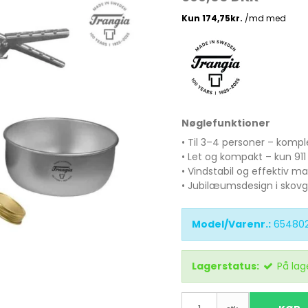
Madlavnings systemer -
Stormkøkken
Fletliner
Æsker
Pander-Gryder
Flueliner
Bestik
Monofil liner
Nøglefunktioner
ter
Termokande - og Krus
forfangsliner
• Til 3–4 personer – kompl
• Let og kompakt – kun 911
Kølebokse
• Vindstabil og effektiv m
Tur Mad
• Jubilæumsdesign i skovg
Se alle
Model/Varenr.:
654802
Lagerstatus:
På lag