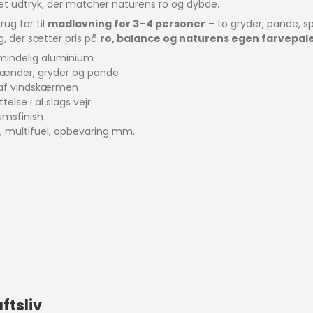
t udtryk, der matcher naturens ro og dybde.
ug for til
madlavning for 3–4 personer
– to gryder, pande, s
g, der sætter pris på
ro, balance og naturens egen farvepal
almindelig aluminium
tbrænder, gryder og pande
l af vindskærmen
lse i al slags vejr
æumsfinish
, multifuel, opbevaring mm.
ftsliv