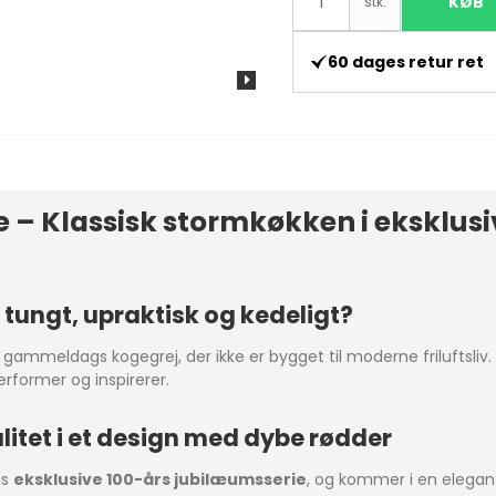
KØB
stk.
60 dages retur ret
e – Klassisk stormkøkken i eksklus
 tungt, upraktisk og kedeligt?
gammeldags kogegrej, der ikke er bygget til moderne friluftsli
performer og inspirerer.
litet i et design med dybe rødder
as
eksklusive 100-års jubilæumsserie
, og kommer i en elegan