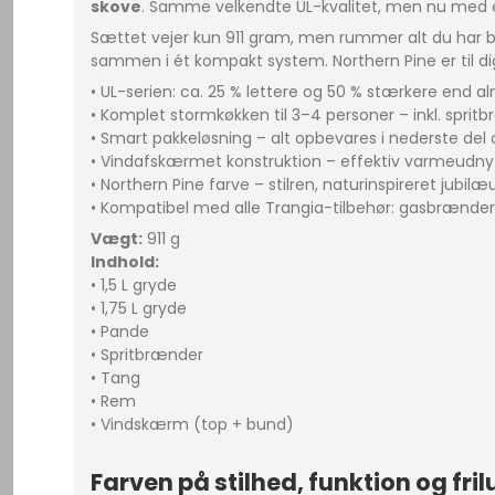
skove
. Samme velkendte UL-kvalitet, men nu med e
Sættet vejer kun 911 gram, men rummer alt du har br
sammen i ét kompakt system. Northern Pine er til di
• UL-serien: ca. 25 % lettere og 50 % stærkere end 
• Komplet stormkøkken til 3–4 personer – inkl. spri
• Smart pakkeløsning – alt opbevares i nederste de
• Vindafskærmet konstruktion – effektiv varmeudnytte
• Northern Pine farve – stilren, naturinspireret jubil
• Kompatibel med alle Trangia-tilbehør: gasbrænder
Vægt:
911 g
Indhold:
• 1,5 L gryde
• 1,75 L gryde
• Pande
• Spritbrænder
• Tang
• Rem
• Vindskærm (top + bund)
Farven på stilhed, funktion og frilu