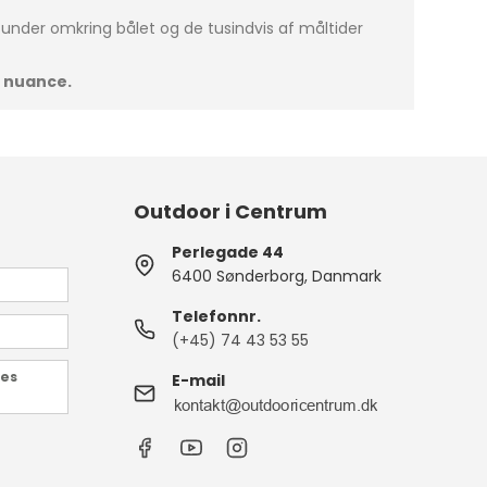
stunder omkring bålet og de tusindvis af måltider
n nuance.
Outdoor i Centrum
Perlegade 44
6400 Sønderborg, Danmark
Telefonnr.
(+45) 74 43 53 55
des
E-mail