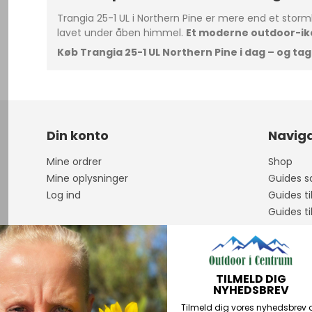
Trangia 25-1 UL i Northern Pine er mere end et storm
lavet under åben himmel.
Et moderne outdoor-ikon
Køb Trangia 25-1 UL Northern Pine i dag – og t
Din konto
Naviga
Mine ordrer
Shop
Mine oplysninger
Guides sa
Log ind
Guides ti
Guides ti
Om os
Åbningst
Guidet F
TILMELD DIG
Handelsb
NYHEDSBREV
Personda
Tilmeld dig vores nyhedsbrev 