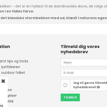
køkken – det er en hyldest til de skandinaviske skove, de rolige 
 i en tidløs farve.
ag det klassiske stormkøkken med ud, klædt i naturens ege
tion
Tilmeld dig vores
nyhedsbrev
mt tips og tricks
l lystfiskeren
l outdoor folket
Jeg vil gerne tilmel
ider
nyhedsbrevet
isketure
etingelser
TILMELD
tapolitik
og