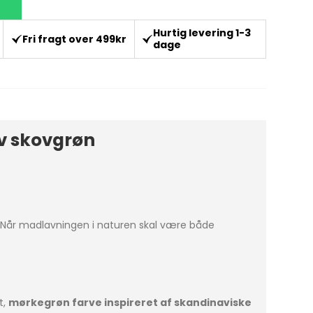
Hurtig levering 1-3
Fri fragt over 499kr
dage
iv skovgrøn
v. Når madlavningen i naturen skal være både
t,
mørkegrøn farve inspireret af skandinaviske