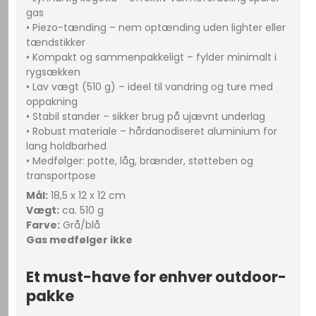
gas
• Piezo-tænding – nem optænding uden lighter eller
tændstikker
• Kompakt og sammenpakkeligt – fylder minimalt i
rygsækken
• Lav vægt (510 g) – ideel til vandring og ture med
oppakning
• Stabil stander – sikker brug på ujævnt underlag
• Robust materiale – hårdanodiseret aluminium for
lang holdbarhed
• Medfølger: potte, låg, brænder, støtteben og
transportpose
Mål:
18,5 x 12 x 12 cm
Vægt:
ca. 510 g
Farve:
Grå/blå
Gas medfølger ikke
Et must-have for enhver outdoor-
pakke