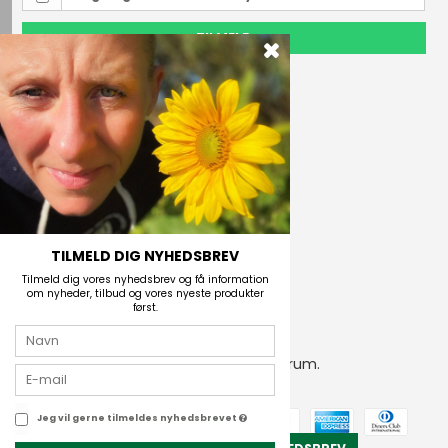
TILMELD
Outdoor i Centrum
Perlegade 44
6400 Sønderborg, Danmark
Telefonnr.
(+45) 74 43 53 55
E-mail
TILMELD DIG NYHEDSBREV
Tilmeld dig vores nyhedsbrev og få information
om nyheder, tilbud og vores nyeste produkter
først.
2026 © Outdoor i Centrum.
CVR-nummer: 21672742
Jeg vil gerne tilmeldes nyhedsbrevet