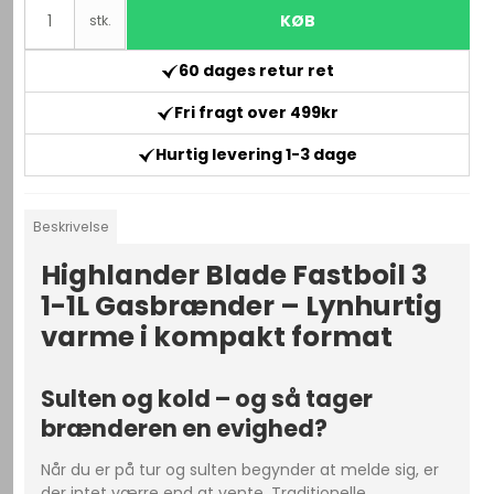
KØB
stk.
60 dages retur ret
Fri fragt over 499kr
Hurtig levering 1-3 dage
Beskrivelse
Highlander Blade Fastboil 3
1-1L Gasbrænder – Lynhurtig
varme i kompakt format
Sulten og kold – og så tager
brænderen en evighed?
Når du er på tur og sulten begynder at melde sig, er
der intet værre end at vente. Traditionelle