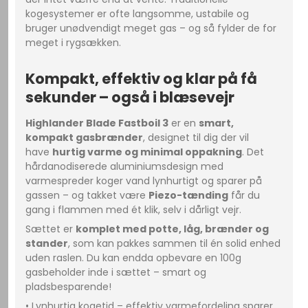
kogesystemer er ofte langsomme, ustabile og
bruger unødvendigt meget gas – og så fylder de for
meget i rygsækken.
Kompakt, effektiv og klar på få
sekunder – også i blæsevejr
Highlander Blade Fastboil 3
er en
smart,
kompakt gasbrænder
, designet til dig der vil
have
hurtig varme og minimal oppakning
. Det
hårdanodiserede aluminiumsdesign med
varmespreder koger vand lynhurtigt og sparer på
gassen – og takket være
Piezo-tænding
får du
gang i flammen med ét klik, selv i dårligt vejr.
Sættet er
komplet med potte, låg, brænder og
stander
, som kan pakkes sammen til én solid enhed
uden raslen. Du kan endda opbevare en 100g
gasbeholder inde i sættet – smart og
pladsbesparende!
• Lynhurtig kogetid – effektiv varmefordeling sparer