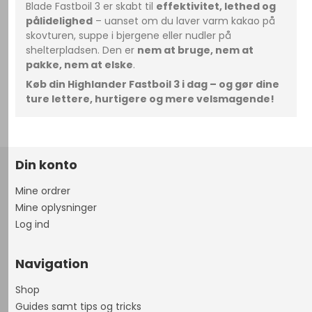
Blade Fastboil 3 er skabt til
effektivitet, lethed og
pålidelighed
– uanset om du laver varm kakao på
skovturen, suppe i bjergene eller nudler på
shelterpladsen. Den er
nem at bruge, nem at
pakke, nem at elske
.
Køb din Highlander Fastboil 3 i dag – og gør dine
ture lettere, hurtigere og mere velsmagende!
Din konto
Mine ordrer
Mine oplysninger
Log ind
Navigation
Shop
Guides samt tips og tricks