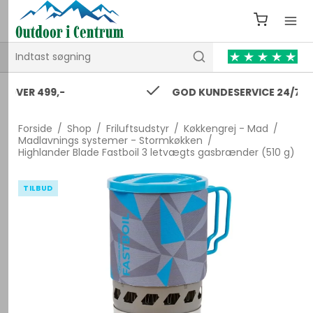
GOD KUNDESERVICE 24/7
Forside
/
Shop
/
Friluftsudstyr
/
Køkkengrej - Mad
/
Madlavnings systemer - Stormkøkken
/
Highlander Blade Fastboil 3 letvægts gasbrænder (510 g)
TILBUD