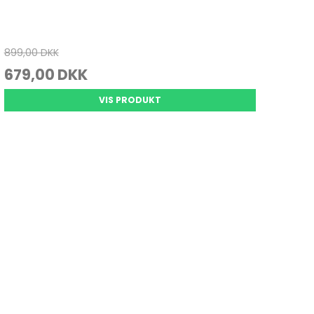
Se alle
Gedde Fiskeri
Liggeunderlag
899,00 DKK
Smartwatches
679,00 DKK
Fiskegrej til hele familien
Soveposer
Ekkoloder/Kortplotter
Kyst Fiskeri
Rygsæk
VIS PRODUKT
Håndholdt
Kaffe
Kommunikation
Kaffe
LiveScope
Transducere
Garmin Elmotorer
Se alle