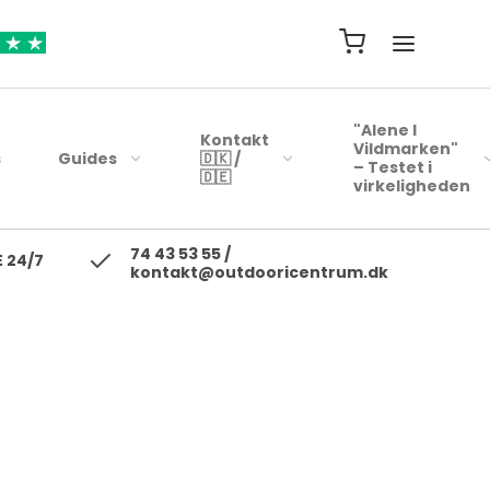
"Alene I
Kontakt
Vildmarken"
s
Guides
🇩🇰 /
– Testet i
🇩🇪
virkeligheden
74 43 53 55 /
ejsehåndklæder
Blink
 24/7
kontakt@outdooricentrum.dk
Telte
Beklædning
rybags
Kyst woblere
Liggeunderlag
Fodtøj
r
earbags
Ul blink - wobler
Soveposer
ejsetasker
Skewobler
Rygsæk
ersonlig Pleje
Gennemløbs blink /
Woblerer
Kogegrej
Jerkbaits
Mad til turen