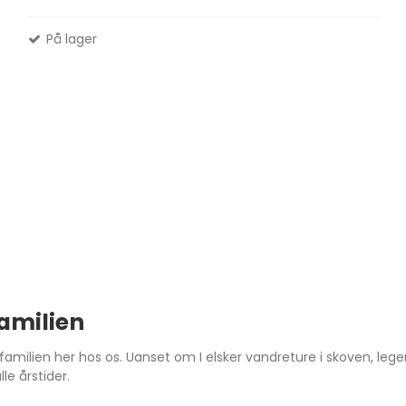
På lager
familien
familien her hos os. Uanset om I elsker vandreture i skoven, lege
le årstider.