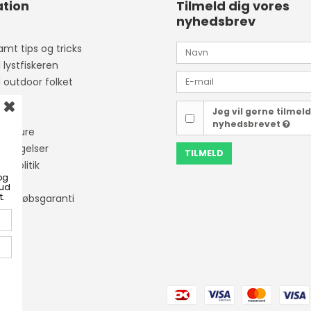
tion
Tilmeld dig vores
nyhedsbrev
mt tips og tricks
l lystfiskeren
l outdoor folket
Jeg vil gerne tilmel
ider
nyhedsbrevet
isketure
etingelser
TILMELD
tapolitik
og
bud
t.
ner Købsgaranti
ing