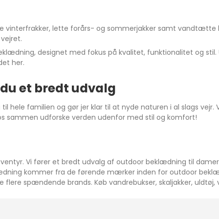
me vinterfrakker, lette forårs- og sommerjakker samt vandtætte 
vejret.
klædning, designet med fokus på kvalitet, funktionalitet og stil
det her.
 du et bredt udvalg
ele familien og gør jer klar til at nyde naturen i al slags vejr.
d os sammen udforske verden udenfor med stil og komfort!
ventyr. Vi fører et bredt udvalg af outdoor beklædning til damer, 
beklædning kommer fra de førende mærker inden for outdoor beklæ
flere spændende brands. Køb vandrebukser, skaljakker, uldtøj, 