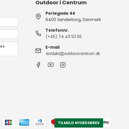
Outdoor i Centrum
Perlegade 44
6400 Sønderborg, Danmark
Telefonnr.
(+45) 74 43 53 55
des
E-mail
TILMELD NYHEDSBREV