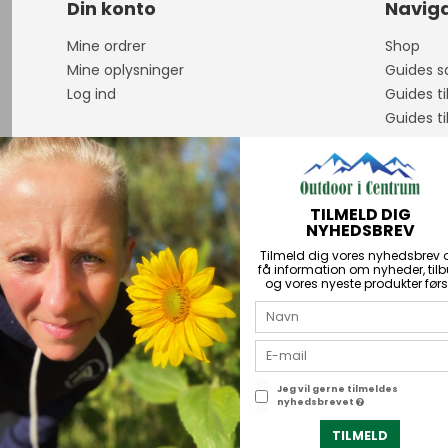
Din konto
Naviga
Mine ordrer
Shop
Mine oplysninger
Guides sa
Log ind
Guides ti
Guides ti
Om os
Åbningst
Guidet F
TILMELD DIG
Handelsb
NYHEDSBREV
Personda
Tilmeld dig vores nyhedsbrev 
Kontakt
få information om nyheder, til
og vores nyeste produkter førs
PriceRun
Returner
Über uns
Jeg vil gerne tilmeldes
nyhedsbrevet
2026 © Outdoor i Centrum.
CVR-nummer: 21672742
TILMELD