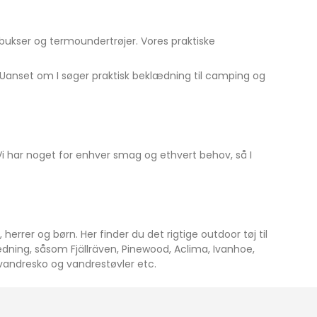
bukser og termoundertrøjer. Vores praktiske
. Uanset om I søger praktisk beklædning til camping og
 Vi har noget for enhver smag og ethvert behov, så I
herrer og børn. Her finder du det rigtige outdoor tøj til
dning, såsom Fjällräven, Pinewood, Aclima, Ivanhoe,
vandresko og vandrestøvler etc.