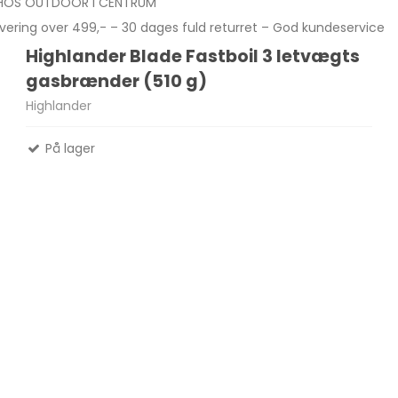
 HOS OUTDOOR I CENTRUM
levering over 499,- – 30 dages fuld returret – God kundeservice
Highlander Blade Fastboil 3 letvægts
Madlavnings systemer -
gasbrænder (510 g)
Stormkøkken
Fletliner
Highlander
Æsker
Pander-Gryder
Flueliner
Bestik
Monofil liner
På lager
ter
Termokande - og Krus
forfangsliner
Kølebokse
Tur Mad
Se alle