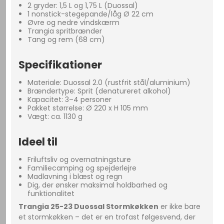
2 gryder: 1,5 L og 1,75 L (Duossal)
1 nonstick-stegepande/låg Ø 22 cm
Øvre og nedre vindskærm
Trangia spritbrænder
Tang og rem (68 cm)
Specifikationer
Materiale: Duossal 2.0 (rustfrit stål/aluminium)
Brændertype: Sprit (denatureret alkohol)
Kapacitet: 3–4 personer
Pakket størrelse: Ø 220 x H 105 mm
Vægt: ca. 1130 g
Ideel til
Friluftsliv og overnatningsture
Familiecamping og spejderlejre
Madlavning i blæst og regn
Dig, der ønsker maksimal holdbarhed og
funktionalitet
Trangia 25-23 Duossal Stormkøkken
er ikke bare
et stormkøkken – det er en trofast følgesvend, der