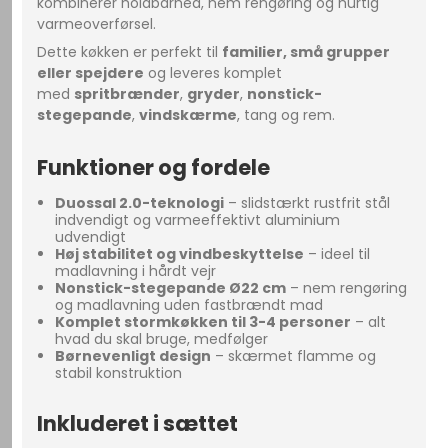
kombinerer holdbarhed, nem rengøring og hurtig
varmeoverførsel.
Dette køkken er perfekt til
familier, små grupper
eller spejdere
og leveres komplet
med
spritbrænder
,
gryder
,
nonstick-
stegepande
,
vindskærme
, tang og rem.
Funktioner og fordele
Duossal 2.0-teknologi
– slidstærkt rustfrit stål
indvendigt og varmeeffektivt aluminium
udvendigt
Høj stabilitet og vindbeskyttelse
– ideel til
madlavning i hårdt vejr
Nonstick-stegepande Ø22 cm
– nem rengøring
og madlavning uden fastbrændt mad
Komplet stormkøkken til 3-4 personer
– alt
hvad du skal bruge, medfølger
Børnevenligt design
– skærmet flamme og
stabil konstruktion
Inkluderet i sættet