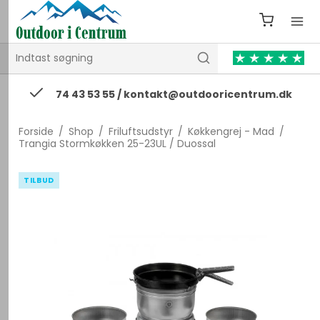
74 43 53 55 / kontakt@outdooricentrum.dk
Forside
/
Shop
/
Friluftsudstyr
/
Køkkengrej - Mad
/
Trangia Stormkøkken 25-23UL / Duossal
TILBUD