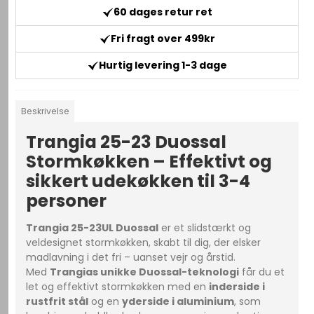
60 dages retur ret
Fri fragt over 499kr
Hurtig levering 1-3 dage
Beskrivelse
Trangia 25-23 Duossal
Stormkøkken – Effektivt og
sikkert udekøkken til 3-4
personer
Trangia 25-23UL Duossal
er et slidstærkt og
veldesignet stormkøkken, skabt til dig, der elsker
madlavning i det fri – uanset vejr og årstid.
Med
Trangias unikke Duossal-teknologi
får du et
let og effektivt stormkøkken med en
inderside i
rustfrit stål
og en
yderside i aluminium
, som