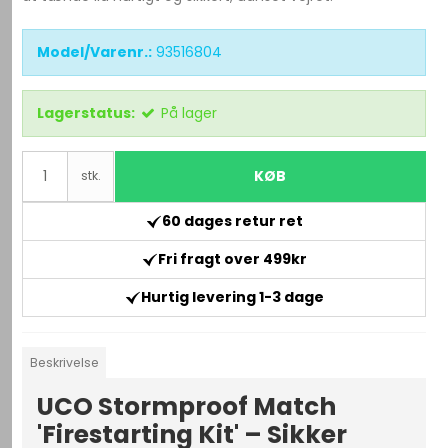
Model/Varenr.:
93516804
Lagerstatus:
På lager
KØB
stk.
60 dages retur ret
Fri fragt over 499kr
Hurtig levering 1-3 dage
Beskrivelse
UCO Stormproof Match
'Firestarting Kit' – Sikker