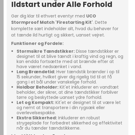
Ildstart under Alle Forhold
Gør dig klar til ethvert eventyr med
UCO
Stormproof Match 'Firestarting Kit'
. Dette
komplette sæt indeholder alt, hvad du behøver for
at tænde ild hurtigt og sikkert, uanset vejret.
Funktioner og Fordele:
Stormsikre Tændstikker:
Disse tændstikker er
designet til at blive tændt i kraftig vind og regn, og
kan endda fortsætte med at brænde efter at
have været nedsænket i vand.
Lang Brændetid:
Hver tændstik brænder i op til
15 sekunder, hvilket giver dig rigelig tid til at få
gang i et bål under vanskelige forhold.
Holdbar Beholder:
Kit'et inkluderer en vandtæt
beholder, der sikrer, at dine tændstikker forbliver
tørre og beskyttede uanset ydre forhold.
Let og Kompakt:
Kit'et er designet til at være let
og nemt at transportere i din rygsæk eller
overlevelsespakke.
Ekstra Sikkerhed:
Inkluderer en robust
strygeplade for forbedret sikkerhed og effektivitet
når du tænder tændstikkerne.