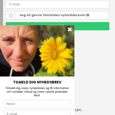
Jeg vil gerne tilmeldes nyhedsbrevet
TILMELD
Outdoor i Centrum
Perlegade 44
6400 Sønderborg, Danmark
Telefonnr.
(+45) 74 43 53 55
E-mail
TILMELD DIG NYHEDSBREV
Tilmeld dig vores nyhedsbrev og få information
om nyheder, tilbud og vores nyeste produkter
først.
2026 © Outdoor i Centrum.