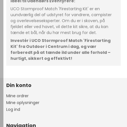
Ideel til Udendørs Eventyrere:
UCO Stormproof Match 'Firestarting Kit' er en
uundværlig del af udstyret for vandrere, campister
og overlevelseseksperter. Om du er i skoven, på
fjeldet eller ved havet, vil dette kit sikre, at du kan
tænde et bål, når du har mest brug for det.
Investér i UCO Stormproof Match 'Firestarting
Kit' fra Outdoor i Centrum i dag, og vær
forberedt på at tænde ild under alle forhold –
hurtigt, sikkert og effektivt!
Din konto
Mine ordrer
Mine oplysninger
Log ind
Navigation