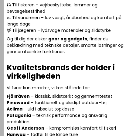
🎣 Til fiskeren – vejrbeskyttelse, lommer og
bevægelsesfrihed
🥾 Til vandreren – lav vægt, åndbarhed og komfort på
lange dage
🦌 Til jægeren – lydsvage materialer og slidstyrke
Og til dig der elsker
gear og gadgets
, finder du
beklædning med tekniske detaljer, smarte løsninger og
gennemtænkte funktioner.
Kvalitetsbrands der holder i
virkeligheden
Vi fører kun mærker, vi kan stå inde for:
Fjällräven
– klassisk, slidstærkt og gennemtestet
Pinewood
– funktionelt og alsidigt outdoor-tøj
Aclima
– uld i absolut topklasse
Patagonia
– teknisk performance og ansvarlig
produktion
Geoff Anderson
– kompromisløs komfort til fiskeri
Hanwag
– fodtøj til de lange ture