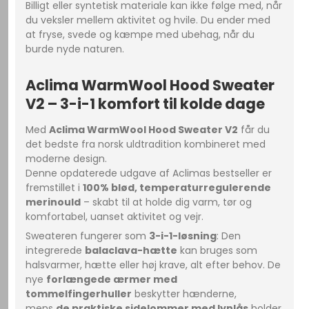
Billigt eller syntetisk materiale kan ikke følge med, når
du veksler mellem aktivitet og hvile. Du ender med
at fryse, svede og kæmpe med ubehag, når du
burde nyde naturen.
Aclima WarmWool Hood Sweater
V2 – 3-i-1 komfort til kolde dage
Med
Aclima WarmWool Hood Sweater V2
får du
det bedste fra norsk uldtradition kombineret med
moderne design.
Denne opdaterede udgave af Aclimas bestseller er
fremstillet i
100% blød, temperaturregulerende
merinould
– skabt til at holde dig varm, tør og
komfortabel, uanset aktivitet og vejr.
Sweateren fungerer som
3-i-1-løsning
: Den
integrerede
balaclava-hætte
kan bruges som
halsvarmer, hætte eller høj krave, alt efter behov. De
nye
forlængede ærmer med
tommelfingerhuller
beskytter hænderne,
mens
de praktiske sidelommer med lynlås
holder