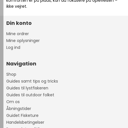
komforten er på plads, kan du fokusere på oplevelsen –
ikke vejret.
Din konto
Mine ordrer
Mine oplysninger
Log ind
Navigation
Shop
Guides samt tips og tricks
Guides til lystfiskeren
Guides til outdoor folket
Om os
Åbningstider
Guidet Fisketure
Handelsbetingelser