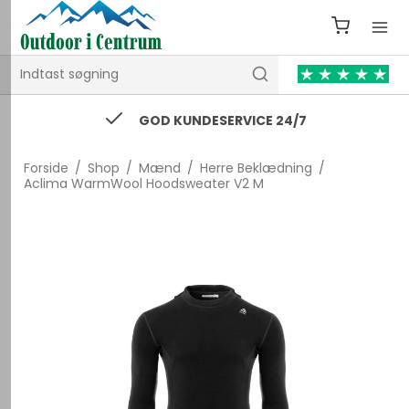
GOD KUNDESERVICE 24/7
Forside
/
Shop
/
Mænd
/
Herre Beklædning
/
Aclima WarmWool Hoodsweater V2 M