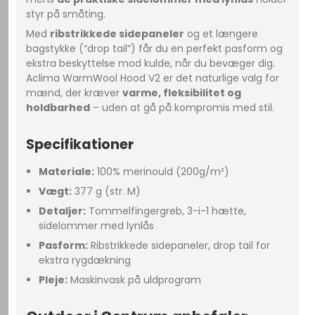
styr på småting.
Med
ribstrikkede sidepaneler
og et længere
bagstykke (“drop tail”) får du en perfekt pasform og
ekstra beskyttelse mod kulde, når du bevæger dig.
Aclima WarmWool Hood V2 er det naturlige valg for
mænd, der kræver
varme, fleksibilitet og
holdbarhed
– uden at gå på kompromis med stil.
Specifikationer
Materiale:
100% merinould (200g/m²)
Vægt:
377 g (str. M)
Detaljer:
Tommelfingergreb, 3-i-1 hætte,
sidelommer med lynlås
Pasform:
Ribstrikkede sidepaneler, drop tail for
ekstra rygdækning
Pleje:
Maskinvask på uldprogram