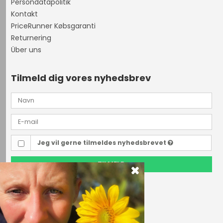
Persondatapolitik
Kontakt
PriceRunner Købsgaranti
Returnering
Über uns
Tilmeld dig vores nyhedsbrev
Jeg vil gerne tilmeldes nyhedsbrevet
TILMELD
Outdoor i Centrum
Perlegade 44
6400 Sønderborg, Danmark