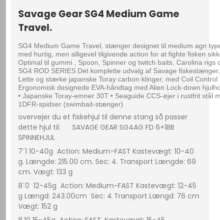
Savage Gear SG4 Medium Game
Travel.
SG4 Medium Game Travel, stænger designet til medium agn typer, 
med hurtig, men alligevel tilgivende action for at fighte fisken sikk
Optimal til gummi , Spoon, Spinner og twitch baits, Carolina rigs o
SG4 ROD SERIES Det komplette udvalg af Savage fiskestænger, 
Lette og stærke japanske Toray carbon klinger, med Coil Control 
Ergonomisk designede EVA-håndtag med Alien Lock-down hjulholde
• Japanske Toray-emner 30T • Seaguide CCS-øjer i rustfrit stål 
1DFR-spidser (swimbait-stænger) 
overvejer du et fiskehjul til denne stang så passer
dette hjul til: SAVAGE GEAR SG4AG FD 6+1BB
SPINNEHJUL
7´1 10-40g Action: Medium-FAST Kastevægt: 10-40
g. Længde: 215.00 cm. Sec: 4. Transport Længde: 69
cm. Vægt: 133 g
8´0 12-45g Action: Medium-FAST Kastevægt: 12-45
g Længd: 243.00cm Sec: 4 Transport Længd: 76 cm
Vægt: 152 g