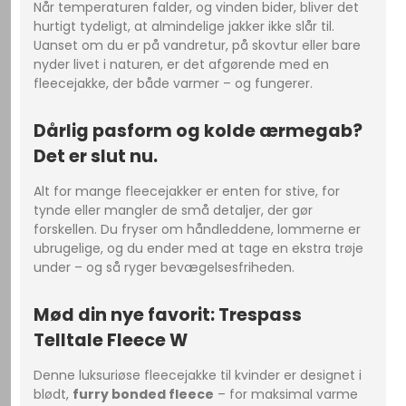
Når temperaturen falder, og vinden bider, bliver det
hurtigt tydeligt, at almindelige jakker ikke slår til.
Uanset om du er på vandretur, på skovtur eller bare
nyder livet i naturen, er det afgørende med en
fleecejakke, der både varmer – og fungerer.
Dårlig pasform og kolde ærmegab?
Det er slut nu.
Alt for mange fleecejakker er enten for stive, for
tynde eller mangler de små detaljer, der gør
forskellen. Du fryser om håndleddene, lommerne er
ubrugelige, og du ender med at tage en ekstra trøje
under – og så ryger bevægelsesfriheden.
Mød din nye favorit: Trespass
Telltale Fleece W
Denne luksuriøse fleecejakke til kvinder er designet i
blødt,
furry bonded fleece
– for maksimal varme