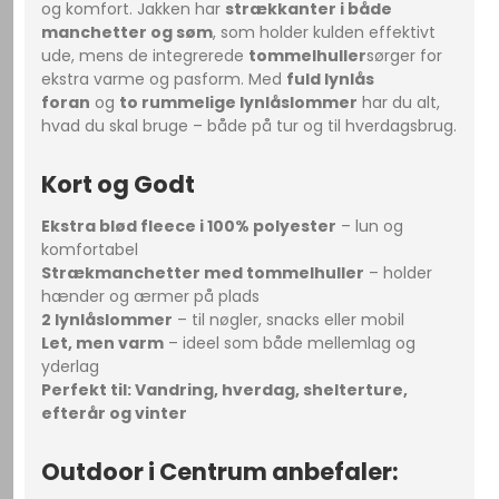
og komfort. Jakken har
strækkanter i både
manchetter og søm
, som holder kulden effektivt
ude, mens de integrerede
tommelhuller
sørger for
ekstra varme og pasform. Med
fuld lynlås
foran
og
to rummelige lynlåslommer
har du alt,
hvad du skal bruge – både på tur og til hverdagsbrug.
Kort og Godt
Ekstra blød fleece i 100% polyester
– lun og
komfortabel
Strækmanchetter med tommelhuller
– holder
hænder og ærmer på plads
2 lynlåslommer
– til nøgler, snacks eller mobil
Let, men varm
– ideel som både mellemlag og
yderlag
Perfekt til: Vandring, hverdag, shelterture,
efterår og vinter
Outdoor i Centrum anbefaler: