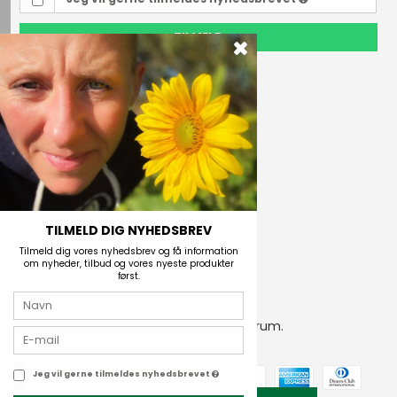
TILMELD
Outdoor i Centrum
Perlegade 44
6400 Sønderborg, Danmark
Telefonnr.
(+45) 74 43 53 55
E-mail
TILMELD DIG NYHEDSBREV
Tilmeld dig vores nyhedsbrev og få information
om nyheder, tilbud og vores nyeste produkter
først.
2026 © Outdoor i Centrum.
CVR-nummer: 21672742
Jeg vil gerne tilmeldes nyhedsbrevet