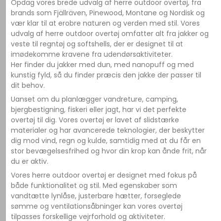
Opdag vores brede udvalg af herre outdoor overtøj, fra
brands som Fjällräven, Pinewood, Montane og Nordisk og
vær klar til at erobre naturen og verden med stil. Vores
udvalg af herre outdoor overtøj omfatter alt fra jakker og
veste til regntøj og softshells, der er designet til at
imødekomme kravene fra udendørsaktiviteter.
Her finder du jakker med dun, med nanopuff og med
kunstig fyld, så du finder præcis den jakke der passer til
dit behov.
Uanset om du planlægger vandreture, camping,
bjergbestigning, fiskeri eller jagt, har vi det perfekte
overtøj til dig. Vores overtøj er lavet af slidstærke
materialer og har avancerede teknologier, der beskytter
dig mod vind, regn og kulde, samtidig med at du får en
stor bevægelsesfrihed og hvor din krop kan ånde frit, når
du er aktiv.
Vores herre outdoor overtøj er designet med fokus på
både funktionalitet og stil. Med egenskaber som
vandtætte lynlåse, justerbare hætter, forseglede
sømme og ventilationsåbninger kan vores overtøj
tilpasses forskellige vejrforhold og aktiviteter.