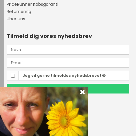
PriceRunner Købsgaranti
Returnering
Über uns
Tilmeld dig vores nyhedsbrev
Jeg vil gerne tilmeldes nyhedsbrevet
TILMELD
Outdoor i Centrum
Perlegade 44
6400 Sønderborg, Danmark
Telefonnr.