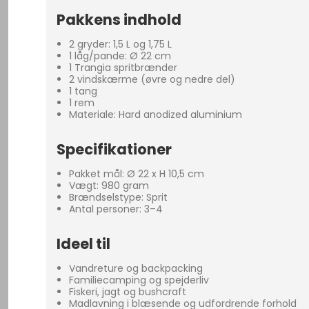
Pakkens indhold
2 gryder: 1,5 L og 1,75 L
1 låg/pande: Ø 22 cm
1 Trangia spritbrænder
2 vindskærme (øvre og nedre del)
1 tang
1 rem
Materiale: Hard anodized aluminium
Specifikationer
Pakket mål: Ø 22 x H 10,5 cm
Vægt: 980 gram
Brændselstype: Sprit
Antal personer: 3–4
Ideel til
Vandreture og backpacking
Familiecamping og spejderliv
Fiskeri, jagt og bushcraft
Madlavning i blæsende og udfordrende forhold