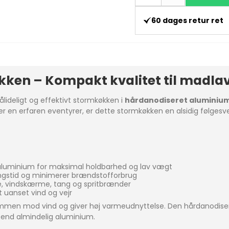
60 dages retur ret
ken – Kompakt kvalitet til madlavni
ålideligt og effektivt stormkøkken i
hårdanodiseret aluminiu
ler en erfaren eventyrer, er dette stormkøkken en alsidig følgesve
t aluminium for maksimal holdbarhed og lav vægt
ingstid og minimerer brændstofforbrug
, vindskærme, tang og spritbrænder
 uanset vind og vejr
mmen mod vind og giver høj varmeudnyttelse. Den hårdanodise
 end almindelig aluminium.