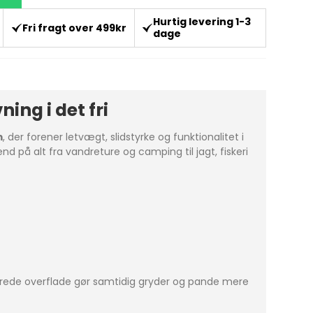
Hurtig levering 1-3
Fri fragt over 499kr
dage
ng i det fri
m
, der forener letvægt, slidstyrke og funktionalitet i
nd på alt fra vandreture og camping til jagt, fiskeri
rede overflade gør samtidig gryder og pande mere