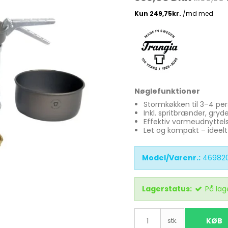
Madlavnings systemer -
Stormkøkken
Fletliner
Æsker
Pander-Gryder
Flueliner
Bestik
Monofil liner
Nøglefunktioner
ter
Termokande - og Krus
forfangsliner
Stormkøkken til 3–4 pe
Inkl. spritbrænder, gry
Kølebokse
Effektiv varmeudnyttels
Let og kompakt – ideelt
Tur Mad
Se alle
Model/Varenr.:
469820
Lagerstatus:
På lag
KØB
stk.