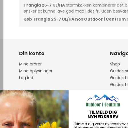
Trangia 25-7 UL/HA
stormkøkken kombinerer det beds
ønsker at kunne lave god mad i det fri, uden besvær
Køb Trangia 25-7 UL/HA hos Outdoor i Centrum
o
Din konto
Naviga
Mine ordrer
Shop
Mine oplysninger
Guides sa
Log ind
Guides ti
Guides ti
Om os
Åbningst
Guidet F
TILMELD DIG
Handelsb
NYHEDSBREV
Personda
Tilmeld dig vores nyhedsbrev 
Kontakt
få information om nyheder, til