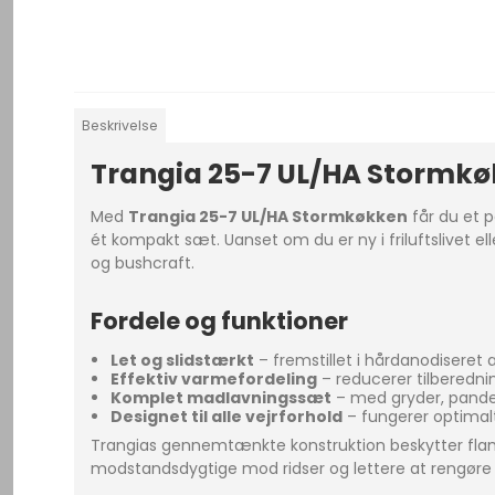
Beskrivelse
Trangia 25-7 UL/HA Stormkøk
Med
Trangia 25-7 UL/HA Stormkøkken
får du et p
ét kompakt sæt. Uanset om du er ny i friluftslivet el
og bushcraft.
Fordele og funktioner
Let og slidstærkt
– fremstillet i hårdanodisere
Effektiv varmefordeling
– reducerer tilberedn
Komplet madlavningssæt
– med gryder, pande
Designet til alle vejrforhold
– fungerer optimalt
Trangias gennemtænkte konstruktion beskytter fla
modstandsdygtige mod ridser og lettere at rengøre