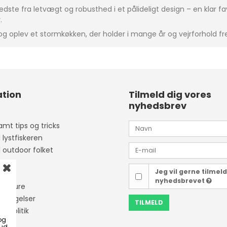
te fra letvægt og robusthed i et pålideligt design – en klar favo
.
g oplev et stormkøkken, der holder i mange år og vejrforhold f
tion
Tilmeld dig vores
nyhedsbrev
mt tips og tricks
l lystfiskeren
l outdoor folket
Jeg vil gerne tilmel
ider
nyhedsbrevet
isketure
etingelser
TILMELD
tapolitik
og
bud