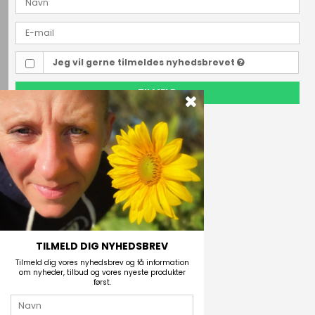
Jeg vil gerne tilmeldes nyhedsbrevet
TILMELD
Outdoor i Centrum
Perlegade 44
6400 Sønderborg, Danmark
Telefonnr.
(+45) 74 43 53 55
E-mail
TILMELD DIG NYHEDSBREV
Tilmeld dig vores nyhedsbrev og få information
om nyheder, tilbud og vores nyeste produkter
først.