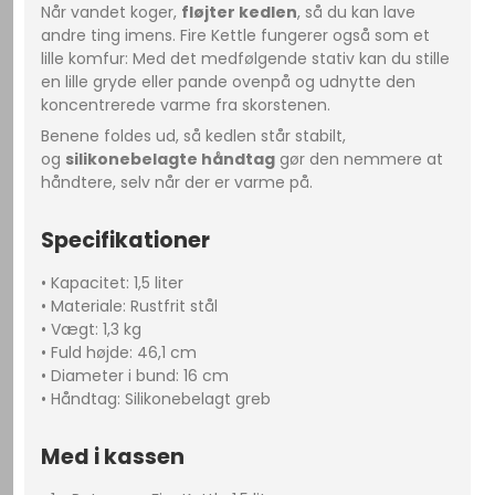
Når vandet koger,
fløjter kedlen
, så du kan lave
andre ting imens. Fire Kettle fungerer også som et
lille komfur: Med det medfølgende stativ kan du stille
en lille gryde eller pande ovenpå og udnytte den
koncentrerede varme fra skorstenen.
Benene foldes ud, så kedlen står stabilt,
og
silikonebelagte håndtag
gør den nemmere at
håndtere, selv når der er varme på.
Specifikationer
• Kapacitet: 1,5 liter
• Materiale: Rustfrit stål
• Vægt: 1,3 kg
• Fuld højde: 46,1 cm
• Diameter i bund: 16 cm
• Håndtag: Silikonebelagt greb
Med i kassen