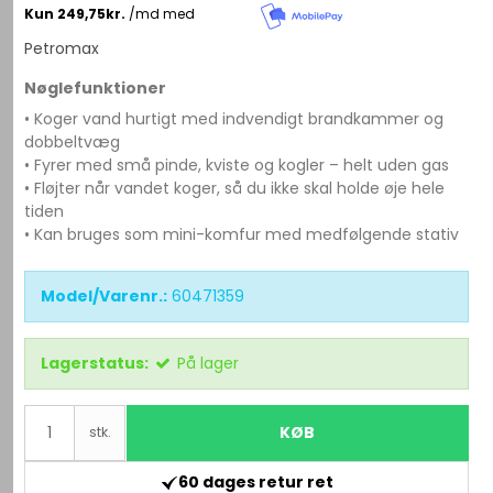
Petromax
Nøglefunktioner
• Koger vand hurtigt med indvendigt brandkammer og
dobbeltvæg
• Fyrer med små pinde, kviste og kogler – helt uden gas
• Fløjter når vandet koger, så du ikke skal holde øje hele
tiden
• Kan bruges som mini-komfur med medfølgende stativ
Model/Varenr.:
60471359
Lagerstatus:
På lager
KØB
stk.
60 dages retur ret