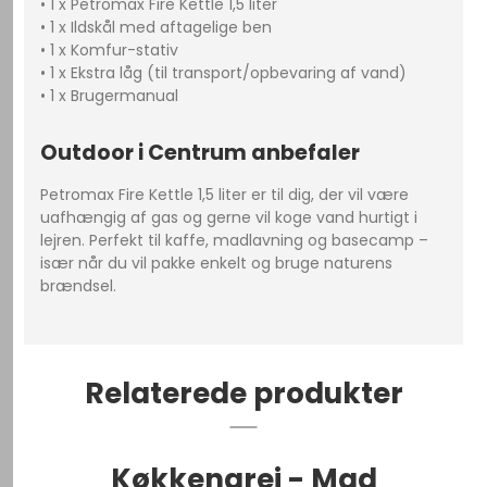
• 1 x Petromax Fire Kettle 1,5 liter
• 1 x Ildskål med aftagelige ben
• 1 x Komfur-stativ
• 1 x Ekstra låg (til transport/opbevaring af vand)
• 1 x Brugermanual
Outdoor i Centrum anbefaler
Petromax Fire Kettle 1,5 liter er til dig, der vil være
uafhængig af gas og gerne vil koge vand hurtigt i
lejren. Perfekt til kaffe, madlavning og basecamp –
især når du vil pakke enkelt og bruge naturens
brændsel.
Relaterede produkter
Køkkengrej - Mad