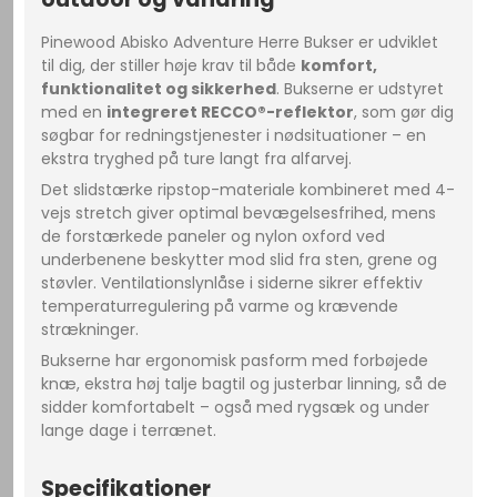
Pinewood Abisko Adventure Herre Bukser er udviklet
til dig, der stiller høje krav til både
komfort,
funktionalitet og sikkerhed
. Bukserne er udstyret
med en
integreret RECCO®-reflektor
, som gør dig
søgbar for redningstjenester i nødsituationer – en
ekstra tryghed på ture langt fra alfarvej.
Det slidstærke ripstop-materiale kombineret med 4-
vejs stretch giver optimal bevægelsesfrihed, mens
de forstærkede paneler og nylon oxford ved
underbenene beskytter mod slid fra sten, grene og
støvler. Ventilationslynlåse i siderne sikrer effektiv
temperaturregulering på varme og krævende
strækninger.
Bukserne har ergonomisk pasform med forbøjede
knæ, ekstra høj talje bagtil og justerbar linning, så de
sidder komfortabelt – også med rygsæk og under
lange dage i terrænet.
Specifikationer