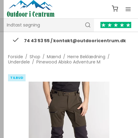
74 43 53 55 / kontakt@outdooricentrum.dk
Forside
/
Shop
/
Mænd
/
Herre Beklædning
/
Underdele
/
Pinewood Abisko Adventure M
TILBUD