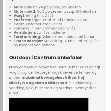
Materiale 1:
92% polyamid, 8% elastan
Materiale 2:
90% polyester ripstop, 10% elastan
Vægt:
560 g (str. C52)
Pasform:
Ergonomisk med forbøjede knæ
Talje:
Justerbar med velcro
Lommer:
4 benlommer med lynlås
Ventilation:
Lynlåse i siderne
Forstærkning:
Nylon oxford nederst på benene
Ekstra detaljer:
Støvlekrog, D-ring i taljen, lynlåse
og knapper ved benene
Outdoor i Centrum anbefaler
Pinewood Abisko Adventure Herre Bukser er et oplagt
valg til dig, der bevæger dig i krævende terræn og
ønsker
maksimal bevægelsesfrihed, høj
slidstyrke og ekstra sikkerhed
. Et seriøst valg til
vandring, fjeld, bushcraft og outdoor-eventyr året
rundt.