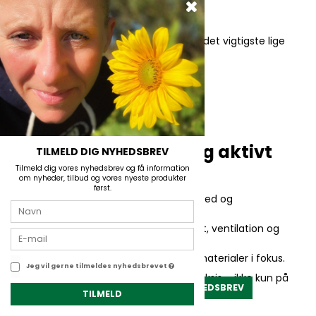
Praktisk opbevaring
Gode lommer betyder, at du altid har det vigtigste lige
ved hånden:
Telefon eller GPS
Multiværktøj
Snacks og smågrej
Til fiskeri, vandring og aktivt
TILMELD DIG NYHEDSBREV
udeliv
Tilmeld dig vores nyhedsbrev og få information
om nyheder, tilbud og vores nyeste produkter
først.
Til fiskeren er lommer, bevægelsesfrihed og
vejrbeskyttelse afgørende.
Til vandreren handler det om lav vægt, ventilation og
komfort på lange stræk.
Til jægeren er slidstyrke og lydsvage materialer i fokus.
Jeg vil gerne tilmeldes nyhedsbrevet
Her finder du bukser, der fungerer i praksis – ikke kun på
TILMELD NYHEDSBREV
papiret.
TILMELD