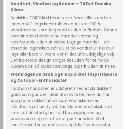
Vandtæt, Vindtæt og Åndbar – Til Det Danske
Klima
Sealskinz FORDHAM Handske er fremstillet med en
innovativ 3-lags konstruktion, der sikrer 100 %
vandtæthed, samtidig med at den er åndbar. Denne
kombination holder dine hænder varme og
komfortable uden at skabe fugtige hænder – en
essentiel egenskab, når du er på vandretur, fisketur,
jagt eller bare vil være klar til det uforudsigelige vejr.
Det isolerede design sørger desuden for at holde
kulden ude, så du kan bevæge dig frit uden at fryse.
Fremragende Greb og Fleksibilitet til Lystfiskere
og Outdoor-Enthusiaster
Fordham handsken er udstyret med et skridsikkert
greb, som gør den ideel til aktiviteter, hvor du har
brug for en sikker hånd, som ved fiskeri eller
håndtering af udstyr på tur. Materialets fleksibilitet
sikrer, at du stadig har fuld bevægelighed og
præcision i fingrene, hvilket gør handsken til et
must-have for sportsfiskere og friluftsentusiaster,