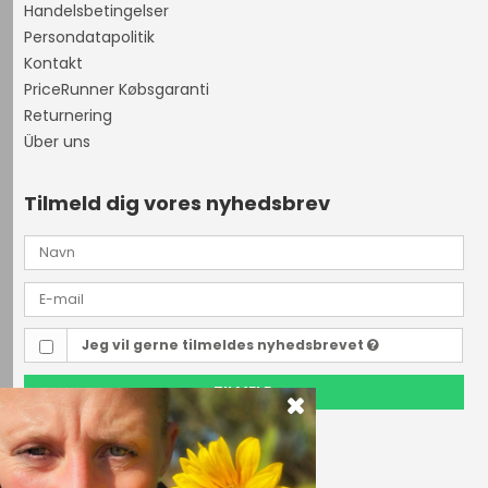
Handelsbetingelser
Persondatapolitik
Kontakt
PriceRunner Købsgaranti
Returnering
Über uns
Tilmeld dig vores nyhedsbrev
Jeg vil gerne tilmeldes nyhedsbrevet
TILMELD
Outdoor i Centrum