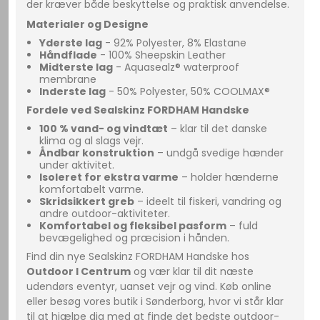
der kræver både beskyttelse og praktisk anvendelse.
Materialer og Designe
Yderste lag
- 92% Polyester, 8% Elastane
Håndflade
- 100% Sheepskin Leather
Midterste lag
- Aquasealz® waterproof
membrane
Inderste lag
- 50% Polyester, 50% COOLMAX®
Fordele ved Sealskinz FORDHAM Handske
100 % vand- og vindtæt
– klar til det danske
klima og al slags vejr.
Åndbar konstruktion
– undgå svedige hænder
under aktivitet.
Isoleret for ekstra varme
– holder hænderne
komfortabelt varme.
Skridsikkert greb
– ideelt til fiskeri, vandring og
andre outdoor-aktiviteter.
Komfortabel og fleksibel pasform
– fuld
bevægelighed og præcision i hånden.
Find din nye Sealskinz FORDHAM Handske hos
Outdoor I Centrum
og vær klar til dit næste
udendørs eventyr, uanset vejr og vind. Køb online
eller besøg vores butik i Sønderborg, hvor vi står klar
til at hjælpe dig med at finde det bedste outdoor-