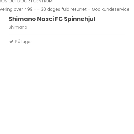
 HOS OUTDOOR I CENTRUM
levering over 499,- – 30 dages fuld returret – God kundeservice
Shimano Nasci FC Spinnehjul
Madlavnings systemer -
Shimano
Stormkøkken
Fletliner
Æsker
Pander-Gryder
Flueliner
På lager
Bestik
Monofil liner
ter
Termokande - og Krus
forfangsliner
Kølebokse
Tur Mad
Se alle