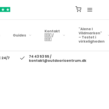
"Alene I
Kontakt
Vildmarken"
s
Guides
🇩🇰 /
– Testet i
🇩🇪
virkeligheden
74 43 53 55 /
ejsehåndklæder
Blink
 24/7
kontakt@outdooricentrum.dk
Telte
Beklædning
rybags
Kyst woblere
Liggeunderlag
Fodtøj
r
earbags
Ul blink - wobler
Soveposer
ejsetasker
Skewobler
Rygsæk
ersonlig Pleje
Gennemløbs blink /
Woblerer
Kogegrej
Jerkbaits
Mad til turen